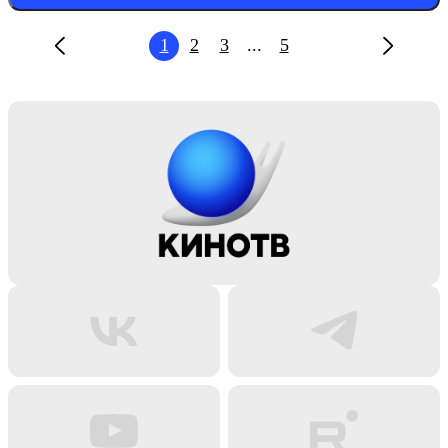
1
2
3
...
5