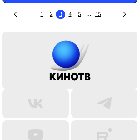
1
2
3
4
5
...
15