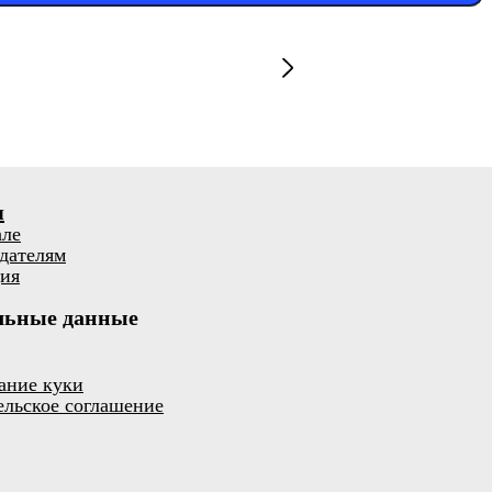
я
але
дателям
ия
льные данные
ание куки
ельское соглашение