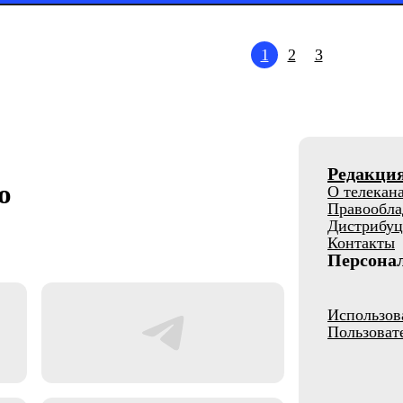
1
2
3
Редакци
о
О телекан
Правообла
Дистрибуц
Контакты
Персона
Использов
Пользоват