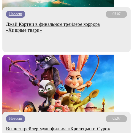
Новости
05.07
Джай Кортни в финальном трейлере хоррора
«Хищные твари»
Новости
05.07
Вышел трейлер мультфильма «Кролецып и Сурок