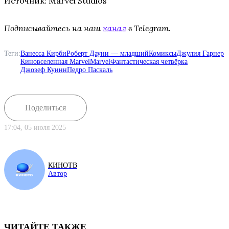
Источник: Marvel Studios
Подписывайтесь на наш
канал
в Telegram.
Теги:
Ванесса Кирби
Роберт Дауни — младший
Комиксы
Джулия Гарнер
Киновселенная Marvel
Marvel
Фантастическая четвёрка
Джозеф Куинн
Педро Паскаль
Поделиться
17:04, 05 июля 2025
КИНОТВ
Автор
ЧИТАЙТЕ ТАКЖЕ