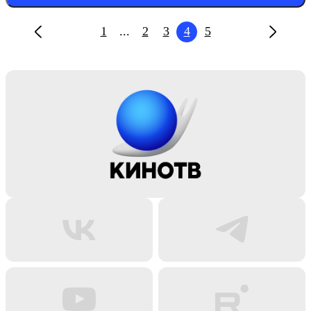
1
...
2
3
4
5