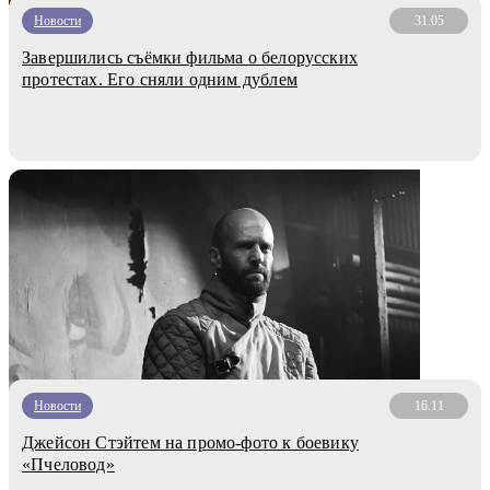
Новости
31.05
Завершились съёмки фильма о белорусских
протестах. Его сняли одним дублем
Новости
16.11
Джейсон Стэйтем на промо-фото к боевику
«Пчеловод»