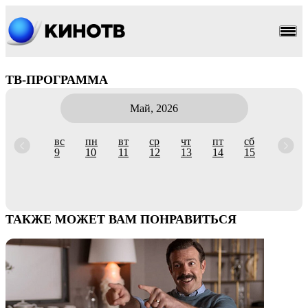
ТВ-ПРОГРАММА
Май, 2026
вс
пн
вт
ср
чт
пт
сб
9
10
11
12
13
14
15
ТАКЖЕ МОЖЕТ ВАМ ПОНРАВИТЬСЯ