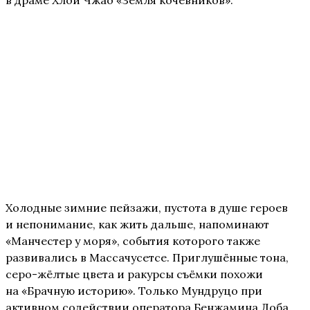
в драме Хлои Чжао «Земля кочевников».
Холодные зимние пейзажи, пустота в душе героев
и непонимание, как жить дальше, напоминают
«Манчестер у моря», события которого также
развивались в Массачусетсе. Приглушённые тона,
серо-жёлтые цвета и ракурсы съёмки похожи
на «Брачную историю». Только Мундруцо при
активном содействии оператора Бенжамина Лоба