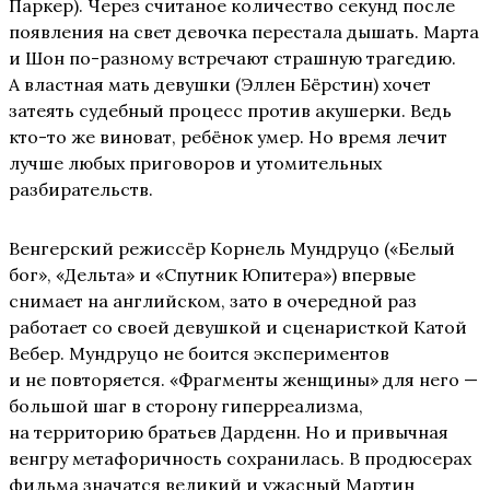
Паркер). Через считаное количество секунд после
появления на свет девочка перестала дышать. Марта
и Шон по-разному встречают страшную трагедию.
А властная мать девушки (Эллен Бёрстин) хочет
затеять судебный процесс против акушерки. Ведь
кто-то же виноват, ребёнок умер. Но время лечит
лучше любых приговоров и утомительных
разбирательств.
Венгерский режиссёр Корнель Мундруцо («Белый
бог», «Дельта» и «Спутник Юпитера») впервые
снимает на английском, зато в очередной раз
работает со своей девушкой и сценаристкой Катой
Вебер. Мундруцо не боится экспериментов
и не повторяется. «Фрагменты женщины» для него —
большой шаг в сторону гиперреализма,
на территорию братьев Дарденн. Но и привычная
венгру метафоричность сохранилась. В продюсерах
фильма значатся великий и ужасный Мартин