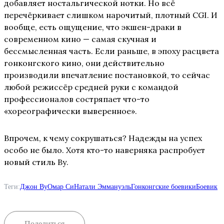
добавляет ностальгической нотки. Но всё
перечёркивает слишком нарочитый, плотный CGI. И
вообще, есть ощущение, что экшен-драки в
современном кино — самая скучная и
бессмысленная часть. Если раньше, в эпоху расцвета
гонконгского кино, они действительно
производили впечатление постановкой, то сейчас
любой режиссёр средней руки с командой
профессионалов состряпает что-то
«хореографически выверенное».
Впрочем, к чему сокрушаться? Надежды на успех
особо не было. Хотя кто-то наверняка распробует
новый стиль Ву.
Теги:
Джон Ву
Омар Си
Натали Эммануэль
Гонконгские боевики
Боевик
Поделиться