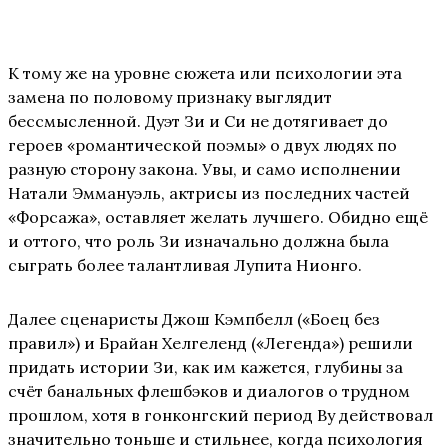
К тому же на уровне сюжета или психологии эта
замена по половому признаку выглядит
бессмысленной. Дуэт Зи и Си не дотягивает до
героев «романтической поэмы» о двух людях по
разную сторону закона. Увы, и само исполнении
Натали Эммануэль, актрисы из последних частей
«Форсажа», оставляет желать лучшего. Обидно ещё
и оттого, что роль Зи изначально должна была
сыграть более талантливая Лупита Нионго.
Далее сценаристы Джош Кэмпбелл («Боец без
правил») и Брайан Хелгеленд («Легенда») решили
придать истории Зи, как им кажется, глубины за
счёт банальных флешбэков и диалогов о трудном
прошлом, хотя в гонконгский период Ву действовал
значительно тоньше и стильнее, когда психология