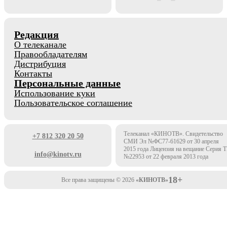
Редакция
О телеканале
Правообладателям
Дистрибуция
Контакты
Персональные данные
Использование куки
Пользовательское соглашение
Телеканал «КИНОТВ». Свидетельство
+7 812 320 20 50
СМИ Эл №ФС77-61629 от 30 апреля
2015 года Лицензия на вещание Серия 
info@kinotv.ru
№22953 от 22 февраля 2013 года
18+
Все права защищены © 2026
«КИНОТВ»