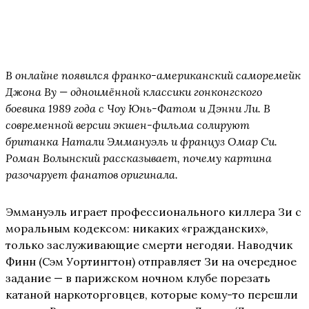
В онлайне появился франко-американский саморемейк
Джона Ву — одноимённой классики гонконгского
боевика 1989 года с Чоу Юнь-Фатом и Дэнни Ли. В
современной версии экшен-фильма солируют
британка Натали Эммануэль и француз Омар Си.
Роман Волынский рассказывает, почему картина
разочарует фанатов оригинала.
Эммануэль играет профессионального киллера Зи с
моральным кодексом: никаких «гражданских»,
только заслуживающие смерти негодяи. Наводчик
Финн (Сэм Уортингтон) отправляет Зи на очередное
задание — в парижском ночном клубе порезать
катаной наркоторговцев, которые кому-то перешли