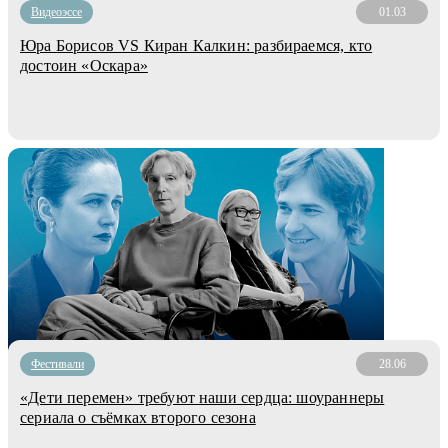
Видеоэссе
01.03
Юра Борисов VS Киран Калкин: разбираемся, кто
достоин «Оскара»
Фестивали
28.06
«Дети перемен» требуют наши сердца: шоураннеры
сериала о съёмках второго сезона