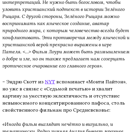
интерпретаций. Не нужно быть богословом, чтобы
уловить христианский подтекст в истории Зелёного
Рыцаря. С другой стороны, Зелёного Рыцаря можно
воспринимать как языческое создание, аватар
природного мира, с которым человечество всегда будет
конфликтовать. Эти противоречия между языческой и
христианской верой прекрасно выражены в игре
Пателя. <…> Фильм Лоури может быть размышлением
о добре и зле, но он также предлагает нам созерцать
эротическое очарование его главного героя».
– Эндрю Скотт из
NYT
вспоминает «Монти Пайтон»,
но уже в связке с «Седьмой печатью» и хвалит
картину за уместную эклектичность и отсутствие
невыносимого концентрированного пафоса, столь
свойственного фильмам про Средневековье:
«Иногда фильм выглядит нечётко и визуально, и
тематически. Редко зимняя Англия бывает мрачнее