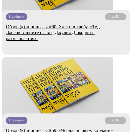
Подборки
28.07
Обзор (к)инопрессы #60: Хаски в гробу, «Тед
Лассо» в зените славы, Джулия Дюкорно в
размышлениях
Подборки
28.07
Обзор (к)инопрессы #59: «Чёрная вдова», ворчание