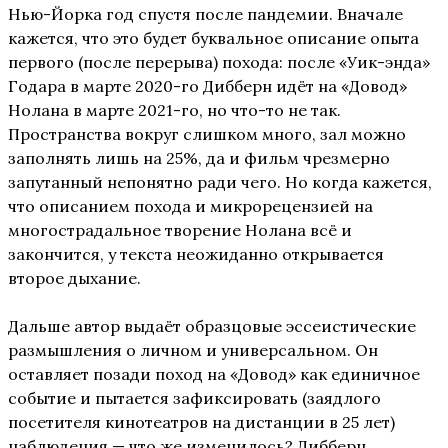
Нью-Йорка год спустя после пандемии. Вначале
кажется, что это будет буквальное описание опыта
первого (после перерыва) похода: после «Уик-энда»
Годара в марте 2020-го Дибберн идёт на «Довод»
Нолана в марте 2021-го, но что-то не так.
Пространства вокруг слишком много, зал можно
заполнять лишь на 25%, да и фильм чрезмерно
запутанный непонятно ради чего. Но когда кажется,
что описанием похода и микрорецензией на
многострадальное творение Нолана всё и
закончится, у текста неожиданно открывается
второе дыхание.
Дальше автор выдаёт образцовые эссеистические
размышления о личном и универсальном. Он
оставляет позади поход на «Довод» как единичное
событие и пытается зафиксировать (заядлого
посетителя кинотеатров на дистанции в 25 лет)
наблюдения — что же изменилось? Дибберн