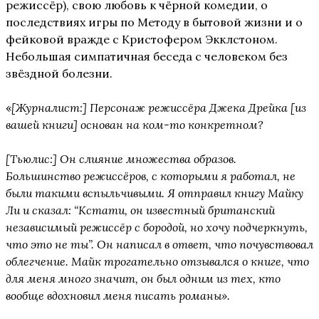
режиссёр), свою любовь к чёрной комедии, о
последствиях игры по Методу в бытовой жизни и о
фейковой вражде с Кристофером Экклстоном.
Небольшая симпатичная беседа с человеком без
звёздной болезни.
«
[Журналист:] Персонаж режиссёра Джека Дрейка [из
вашей книги] основан на ком-то конкретном?
[Тьюлис:] Он слияние множества образов.
Большинство режиссёров, с которыми я работал, не
были такими вспыльчивыми. Я отправил книгу Майку
Ли и сказал:
“
Кстати, он известный британский
независимый режиссёр с бородой, но хочу подчеркнуть,
что это не ты
”
. Он написал в ответ, что почувствовал
облегчение. Майк трогательно отзывался о книге, что
для меня много значит, он был одним из тех, кто
вообще вдохновил меня писать романы».