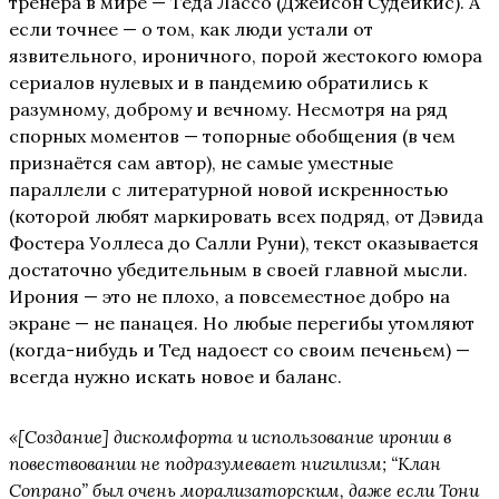
тренера в мире — Теда Лассо (Джейсон Судейкис). А
если точнее — о том, как люди устали от
язвительного, ироничного, порой жестокого юмора
сериалов нулевых и в пандемию обратились к
разумному, доброму и вечному. Несмотря на ряд
спорных моментов — топорные обобщения (в чем
признаётся сам автор), не самые уместные
параллели с литературной новой искренностью
(которой любят маркировать всех подряд, от Дэвида
Фостера Уоллеса до Салли Руни), текст оказывается
достаточно убедительным в своей главной мысли.
Ирония — это не плохо, а повсеместное добро на
экране — не панацея. Но любые перегибы утомляют
(когда-нибудь и Тед надоест со своим печеньем) —
всегда нужно искать новое и баланс.
«
[Создание] дискомфорта и использование иронии в
повествовании не подразумевает нигилизм; “Клан
Сопрано” был очень морализаторским, даже если Тони