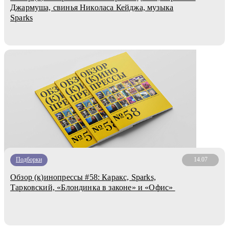
Джармуша, свинья Николаса Кейджа, музыка
Sparks
Подборки
14.07
Обзор (к)инопрессы #58: Каракс, Sparks,
Тарковский, «Блондинка в законе» и «Офис»