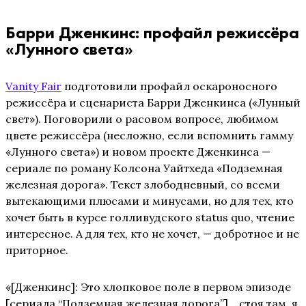
Барри Дженкинс: профайл режиссёра
«Лунного света»
Vanity Fair
подготовили профайл оскароносного
режиссёра и сценариста Барри Дженкинса («Лунный
свет»). Поговорили о расовом вопросе, любимом
цвете режиссёра (несложно, если вспомнить гамму
«Лунного света») и новом проекте Дженкинса —
сериале по роману Колсона Уайтхеда «Подземная
железная дорога». Текст злободневный, со всеми
вытекающими плюсами и минусами, но для тех, кто
хочет быть в курсе голливудского status quo, чтение
интересное. А для тех, кто не хочет, — добротное и не
приторное.
«[Дженкинс]: Это хлопковое поле в первом эпизоде
[сериала “Подземная железная дорога”]… стоя там, я