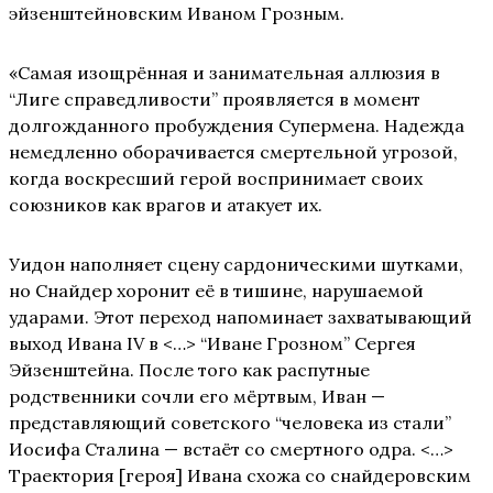
эйзенштейновским Иваном Грозным.
«Самая изощрённая и занимательная аллюзия в
“Лиге справедливости” проявляется в момент
долгожданного пробуждения Супермена. Надежда
немедленно оборачивается смертельной угрозой,
когда воскресший герой воспринимает своих
союзников как врагов и атакует их.
Уидон наполняет сцену сардоническими шутками,
но Снайдер хоронит её в тишине, нарушаемой
ударами. Этот переход напоминает захватывающий
выход Ивана IV в <…> “Иване Грозном” Сергея
Эйзенштейна. После того как распутные
родственники сочли его мёртвым, Иван —
представляющий советского “человека из стали”
Иосифа Сталина — встаёт со смертного одра. <…>
Траектория [героя] Ивана схожа со снайдеровским