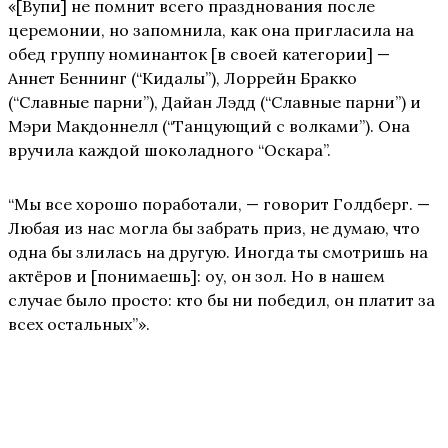
«[Вупи] не помнит всего празднования после
церемонии, но запомнила, как она пригласила на
обед группу номинанток [в своей категории] —
Аннет Беннинг (“Кидалы”), Лоррейн Бракко
(“Славные парни”), Дайан Лэдд (“Славные парни”) и
Мэри Макдоннелл (“Танцующий с волками”). Она
вручила каждой шоколадного “Оскара”.
“Мы все хорошо поработали, — говорит Голдберг. —
Любая из нас могла бы забрать приз, не думаю, что
одна бы злилась на другую. Иногда ты смотришь на
актёров и [понимаешь]: оу, он зол. Но в нашем
случае было просто: кто бы ни победил, он платит за
всех остальных”».