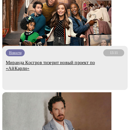
Новости
13.11
Миранда Косгров тизерит новый проект по
«АйКарли»