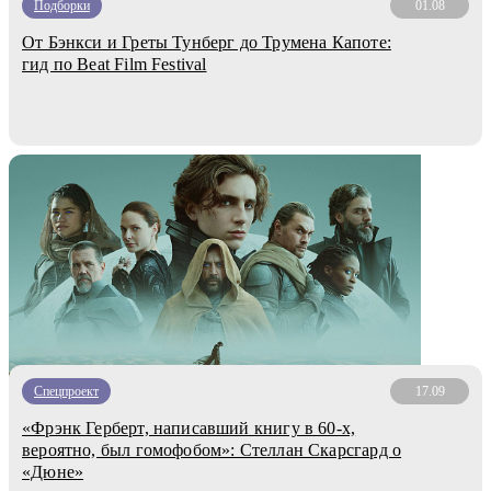
Подборки
01.08
От Бэнкси и Греты Тунберг до Трумена Капоте:
гид по Beat Film Festival
Спецпроект
17.09
«Фрэнк Герберт, написавший книгу в 60-х,
вероятно, был гомофобом»: Стеллан Скарсгард о
«Дюне»