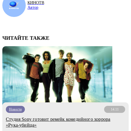
КИНОТВ
Автор
ЧИТАЙТЕ ТАКЖЕ
Новости
14.11
Студия Sony готовит ремейк комедийного хоррора
«Рука-убийца»