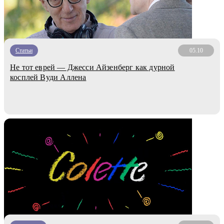
Статьи
05.10
Не тот еврей — Джесси Айзенберг как дурной
косплей Вуди Аллена