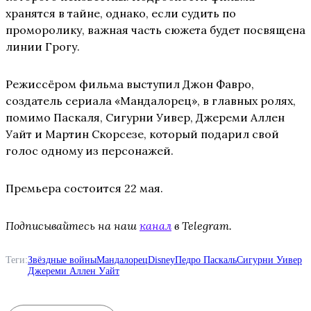
хранятся в тайне, однако, если судить по
проморолику, важная часть сюжета будет посвящена
линии Грогу.
Режиссёром фильма выступил Джон Фавро,
создатель сериала «Мандалорец», в главных ролях,
помимо Паскаля, Сигурни Уивер, Джереми Аллен
Уайт и Мартин Скорсезе, который подарил свой
голос одному из персонажей.
Премьера состоится 22 мая.
Подписывайтесь на наш
канал
в Telegram.
Теги:
Звёздные войны
Мандалорец
Disney
Педро Паскаль
Сигурни Уивер
Джереми Аллен Уайт