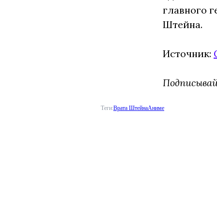
главного г
Штейна.
Источник:
Подписыва
Теги:
Врата Штейна
Аниме