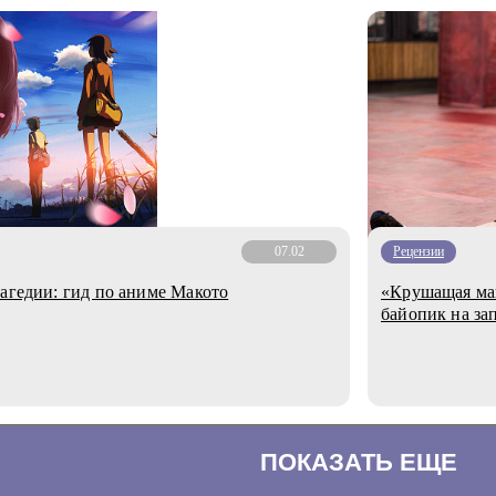
07.02
Рецензии
рагедии: гид по аниме Макото
«Крушащая ма
байопик на за
ПОКАЗАТЬ ЕЩЕ