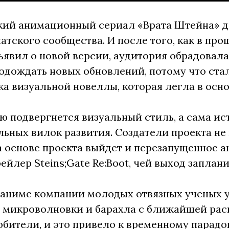
кий анимационный сериал «Врата Штейна» д
атского сообщества. И после того, как в про
ъявил о новой версии, аудитория обрадовалас
одождать новых обновлений, потому что стал
ка визуальной новеллы, которая легла в осн
 подвергнется визуальный стиль, а сама ис
ьных вилок развития. Создатели проекта не 
 основе проекта выйдет и перезапущенное а
ейлер Steins;Gate Re:Boot, чей выход заплани
 аниме компании молодых отвязных ученых 
 микроволновки и барахла с ближайшей рас
бители, и это привело к временному парадо