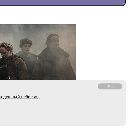
18.01
внодушный небосвод