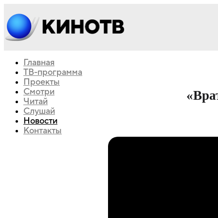
Главная
ТВ-программа
Проекты
Смотри
«Вра
Читай
Слушай
Новости
Контакты