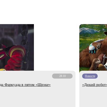
28.10
Новости
да Фаркуада в пятом «Шрэке»
«Дикий робот»