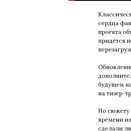
Классичес
сердца фан
проекта об
придётся п
перезагруз
Обновлению
дополнител
будущем на
на тизер-тр
По сюжету
времени из
сделали лю