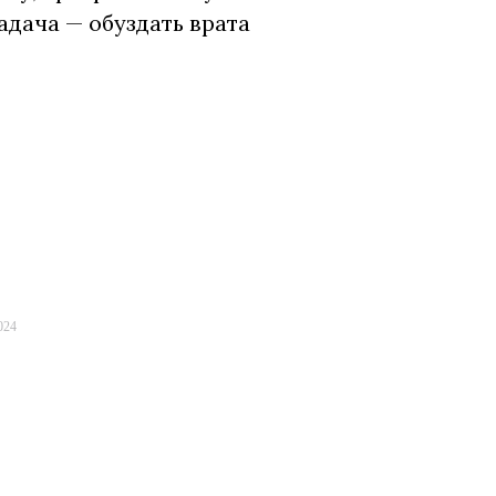
адача — обуздать врата
024