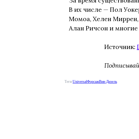
За время существовани
В их числе — Пол Уок
Момоа, Хелен Миррен, 
Алан Ричсон и многие 
Источник:
Подписыва
Теги:
Universal
Форсаж
Вин Дизель