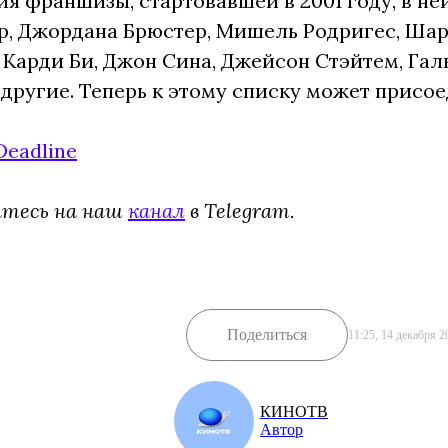
я франшизы, стартовавшей в 2001 году, в не
ер, Джордана Брюстер, Мишель Родригес, Ша
Карди Би, Джон Сина, Джейсон Стэйтем, Галь 
другие. Теперь к этому списку может присо
Deadline
йтесь на наш
канал
в Telegram.
Поделиться
11:25, 14 декабря 2
КИНОТВ
Автор