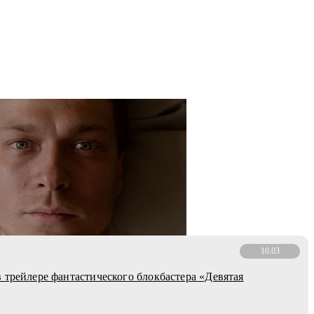
10.03
 трейлере фантастического блокбастера «Девятая