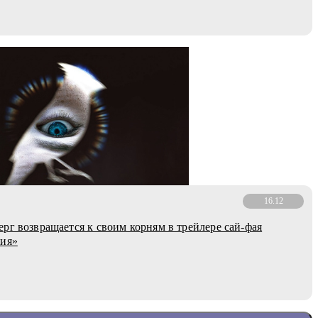
16.12
рг возвращается к своим корням в трейлере сай-фая
тия»