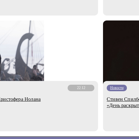
22.12
Новости
Кристофера Нолана
Стивен Спилбе
«День раскры