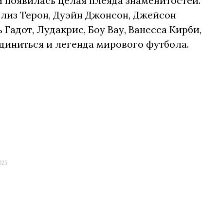
й появилась целая плеяда знаменитостей.
рлиз Терон, Дуэйн Джонсон, Джейсон
Гадот, Лудакрис, Боу Вау, Ванесса Кирби,
единиться и легенда мирового футбола.
025