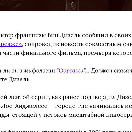
ктёр франшизы Вин Дизель сообщил в своих
рсаже»
, сопроводив новость совместным сн
 части финального фильма, премьера которог
т ли он в мифологии
"Форсажа"
... Должен сказа
те Дизель.
ей лентой серии, как ранее подтвердил Дизе
 Лос-Анджелесе — городе, где начиналась и
ды, стоящей у истоков масштабной киносер