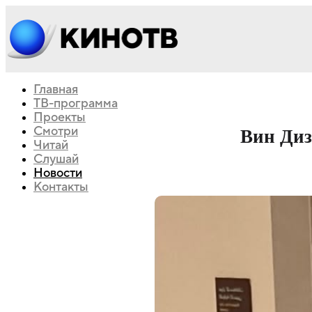
Главная
ТВ-программа
Проекты
Смотри
Вин Диз
Читай
Слушай
Новости
Контакты