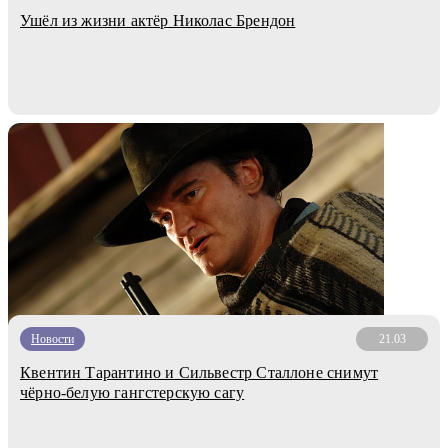
Ушёл из жизни актёр Николас Брендон
Новости
21.03
Квентин Тарантино и Сильвестр Сталлoнe снимут
чёрно-белую гангстерскую сагу