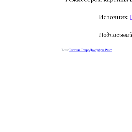
Источник:
Подписыва
Теги:
Энтони Старр
Джеффри Райт