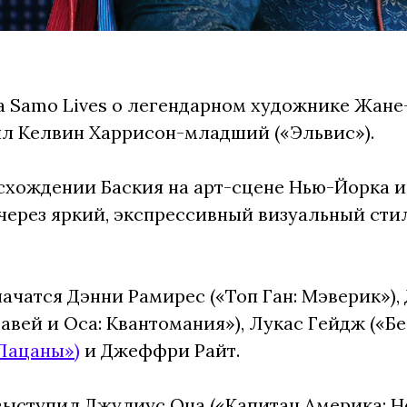
 Samo Lives о легендарном художнике Жане
л Келвин Харрисон-младший («Эльвис»).
схождении Баския на арт-сцене Нью-Йорка и
через яркий, экспрессивный визуальный сти
начатся Дэнни Рамирес («Топ Ган: Мэверик»),
вей и Оса: Квантомания»), Лукас Гейдж («Бе
Пацаны»)
и Джеффри Райт.
ыступил Джулиус Она («Капитан Америка: Н