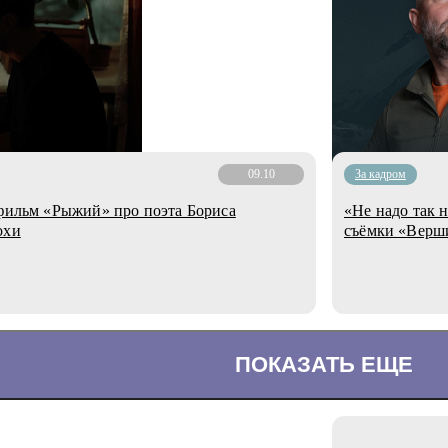
09.10
За кадром
 фильм «Рыжий» про поэта Бориса
«Не надо так н
охи
съёмки «Верш
ПОКАЗАТЬ ЕЩЕ