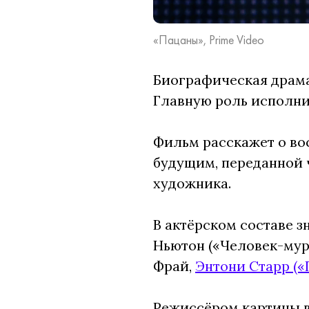
«Пацаны», Prime Video
Биографическая драма
Главную роль исполни
Фильм расскажет о во
будущим, переданной 
художника.
В актёрском составе з
Ньютон («Человек-мура
Фрай,
Энтони Старр («
Режиссёром картины в