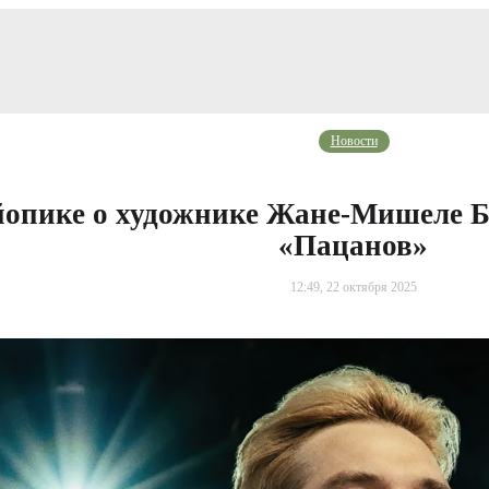
Новости
йопике о художнике Жане-Мишеле Б
«Пацанов»
12:49, 22 октября 2025