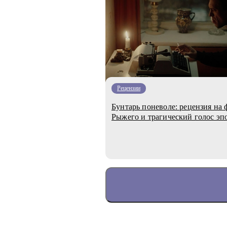
Рецензии
Бунтарь поневоле: рецензия на
Рыжего и трагический голос эп