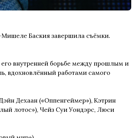
-Мишеле Баския завершила съёмки.
 его внутренней борьбе между прошлым и
ль, вдохновлённый работами самого
 Дэйн Дехаан («Оппенгеймер»), Кэтрин
лый лотос»), Чейз Суи Уондэрс, Люси
овый мир»).