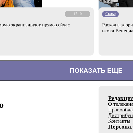
17.10
Статьи
торую экранизируют прямо сейчас
Раскол в жюри
итоги Венециа
ПОКАЗАТЬ ЕЩЕ
Редакци
о
О телекан
Правообла
Дистрибуц
Контакты
Персона