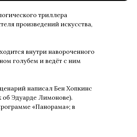
ологического триллера
теля произведений искусства,
аходится внутри навороченного
ном голубем и ведёт с ним
сценарий написал Бен Хопкинс
 об Эдуарде Лимонове).
программе «Панорама»; в