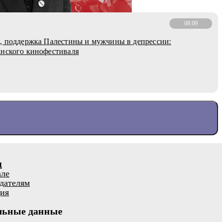
08.09
, поддержка Палестины и мужчины в депрессии:
нского кинофестиваля
я
але
дателям
ия
льные данные