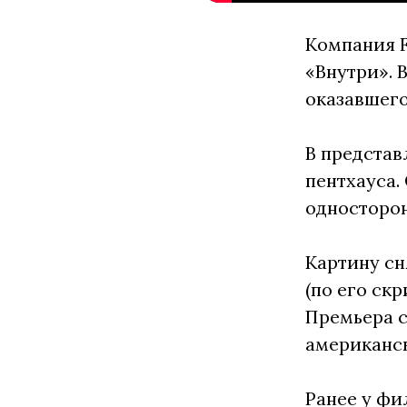
Компания F
«Внутри». 
оказавшего
В представ
пентхауса.
односторо
Картину сн
(по его ск
Премьера с
американск
Ранее у ф