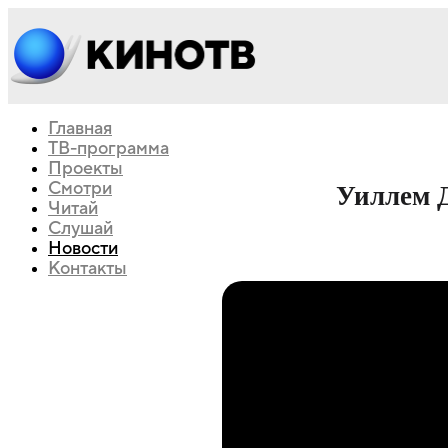
Главная
ТВ-программа
Проекты
Смотри
Уиллем Д
Читай
Слушай
Новости
Контакты