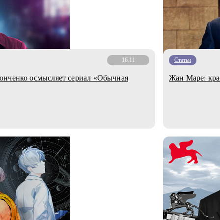
16.11
Статьи
онченко осмысляет сериал «Обычная
Жан Маре: кра