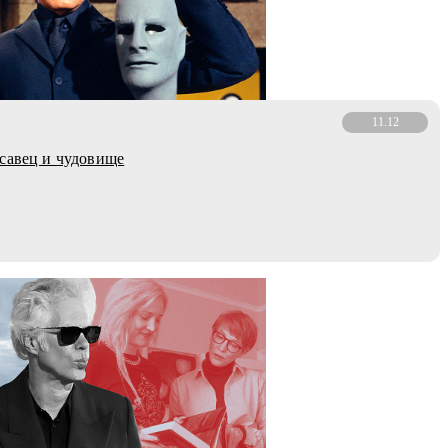
11.12
савец и чудовище