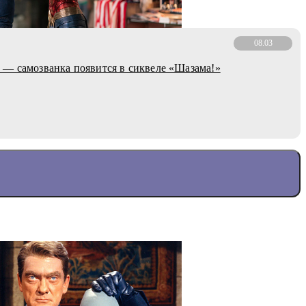
08.03
— самозванка появится в сиквеле «Шазама!»