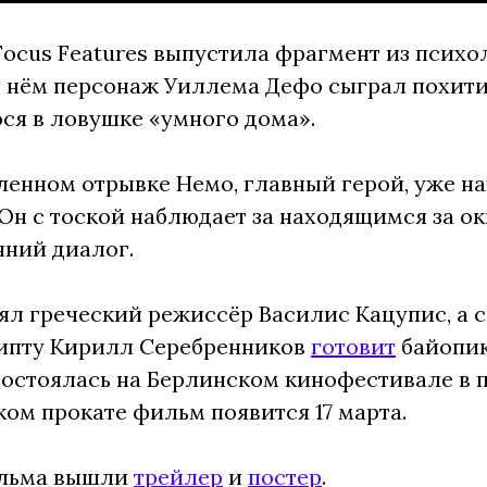
ocus Features выпустила фрагмент из псих
В нём персонаж Уиллема Дефо сыграл похити
ся в ловушке «умного дома».
ленном отрывке Немо, главный герой, уже н
 Он с тоской наблюдает за находящимся за ок
нний диалог.
ял греческий режиссёр Василис Кацупис, а 
рипту Кирилл Серебренников
готовит
байопик
остоялась на Берлинском кинофестивале в 
ом прокате фильм появится 17 марта.
ильма вышли
трейлер
и
постер
.