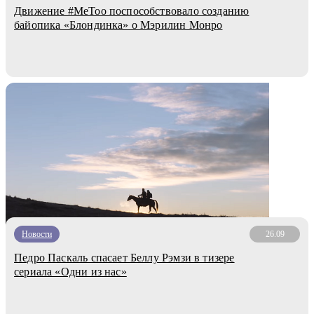
Движение #MeToo поспособствовало созданию
байопика «Блондинка» о Мэрилин Монро
Новости
26.09
Педро Паскаль спасает Беллу Рэмзи в тизере
сериала «Одни из нас»