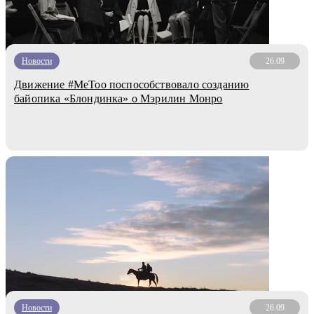
Новости
26.09
Движение #MeToo поспособствовало созданию
байопика «Блондинка» о Мэрилин Монро
Новости
26.09