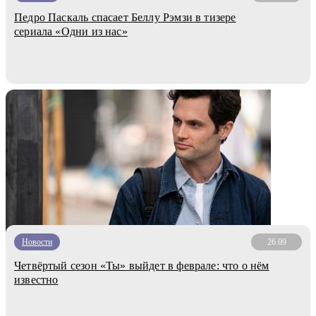
Педро Паскаль спасает Беллу Рэмзи в тизере
сериала «Одни из нас»
Новости
26.09
Четвёртый сезон «Ты» выйдет в феврале: что о нём
известно