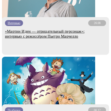
Интервью
26.08
«Мартин Иден — отрицательный персонаж»:
интервью с режиссёром Пьетро Марчелло
Подборки
06.12