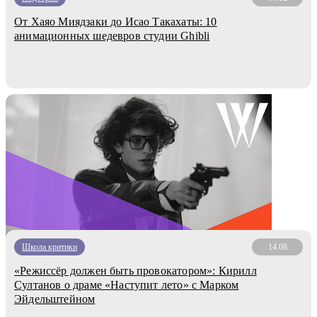
От Хаяо Миядзаки до Исао Такахаты: 10
анимационных шедевров студии Ghibli
Школа критики
14.08
«Режиссёр должен быть провокатором»: Кирилл
Султанов о драме «Наступит лето» с Марком
Эйдельштейном