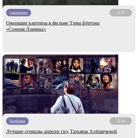
Спецпроект
22.01
Ожившие картины в фильме Тима Бёртона
«Сонная Лощина»
Подборки
02.04
Лучшие сериалы апреля: гид Татьяны Алёшичевой