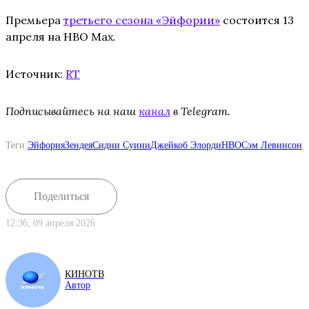
Премьера
третьего сезона «Эйфории»
состоится 13
апреля на HBO Max.
Источник:
RT
Подписывайтесь на наш
канал
в Telegram.
Теги:
Эйфория
Зендея
Сидни Суини
Джейкоб Элорди
HBO
Сэм Левинсон
Поделиться
12:36, 09 апреля 2026
КИНОТВ
Автор