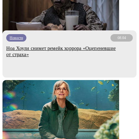
Новости
08.04
Ноа Хоули снимет ремейк хоррора «Оцепеневшие
от страха»