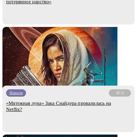
потерянное царство»
Новости
30.12
«Мятежная луна» Зака Снайдера провалилась на
Netflix?