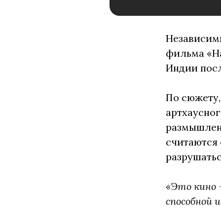
Независимы
фильма «На
Индии посл
По сюжету,
артхаусног
размышлени
считаются 
разрушатьс
«Это кино 
способной 