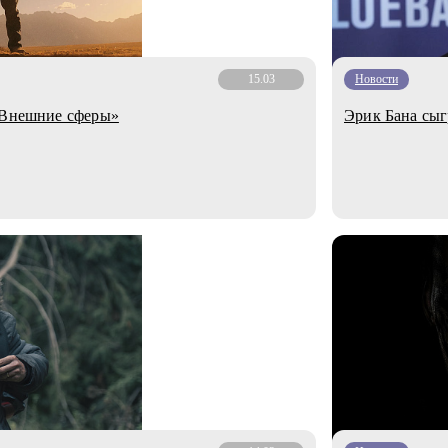
15.03
Новости
 «Внешние сферы»
Эрик Бана сыгр