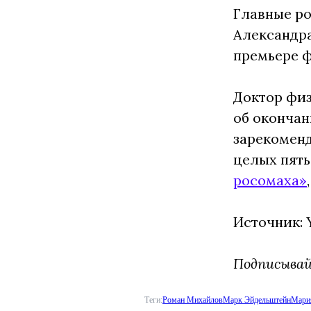
Главные р
Александра
премьере ф
Доктор физ
об окончан
зарекоменд
целых пять
росомаха»
Источник:
Подписыва
Теги:
Роман Михайлов
Марк Эйдельштейн
Мари