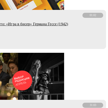
01.02
то: «Игра в бисер» Германа Гессе (1942)
31.03