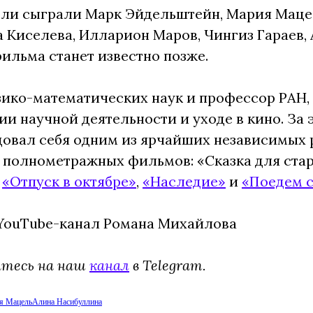
оли сыграли Марк Эйдельштейн, Мария Маце
 Киселева, Илларион Маров, Чингиз Гараев,
ильма станет известно позже.
ико-математических наук и профессор РАН, 
ии научной деятельности и уходе в кино. За 
овал себя одним из ярчайших независимых 
 полнометражных фильмов: «Сказка для ста
,
«Отпуск в октябре»
,
«Наследие»
и
«Поедем с
 YouTube-канал Романа Михайлова
йтесь на наш
канал
в Telegram.
я Мацель
Алина Насибуллина