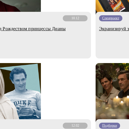
10.12
Спецпроект
ед Рождеством принцессы Дианы
Экранизируй э
12.02
Подборки