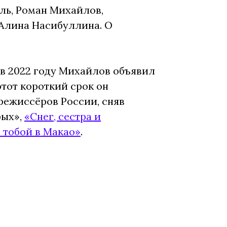
ль, Роман Михайлов,
 Алина Насибуллина. О
в 2022 году Михайлов объявил
этот короткий срок он
режиссёров России, сняв
рых»,
«Снег, сестра и
 тобой в Макао»
.