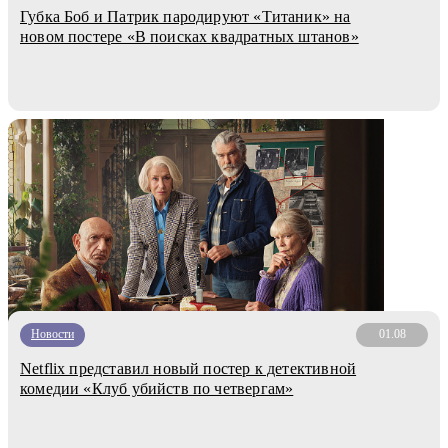
Губка Боб и Патрик пародируют «Титаник» на
новом постере «В поисках квадратных штанов»
Новости
01.08
Netflix представил новый постер к детективной
комедии «Клуб убийств по четвергам»