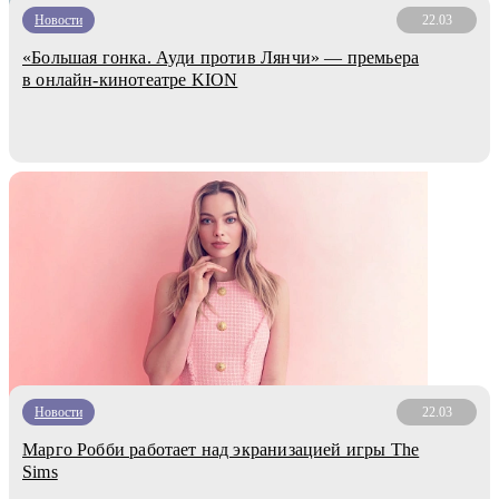
Новости
22.03
«Большая гонка. Ауди против Лянчи» — премьера
в онлайн-кинотеатре KION
Новости
22.03
Марго Робби работает над экранизацией игры The
Sims