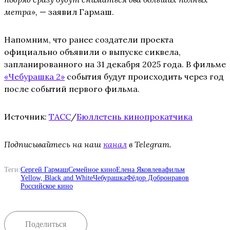
метра»,
— заявил Гармаш.
Напомним, что ранее создатели проекта
официально объявили о выпуске сиквела,
запланированного на 31 декабря 2025 года. В фильме
«Чебурашка 2»
события будут происходить через год
после событий первого фильма.
Источник:
ТАСС
/
Бюллетень кинопрокатчика
Подписывайтесь на наш
канал
в Telegram.
Теги:
Сергей Гармаш
Семейное кино
Елена Яковлева
фильм
Yellow, Black and White
Чебурашка
Фёдор Добронравов
Российское кино
Поделиться