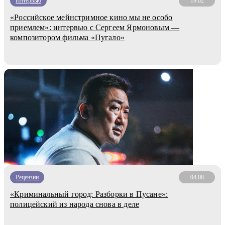
Интервью
19.02
«Российское мейнстримное кино мы не особо
приемлем»: интервью с Сергеем Ярмоновым —
композитором фильма «Пугало»
Рецензии
04.08
«Криминальный город: Разборки в Пусане»:
полицейский из народа снова в деле