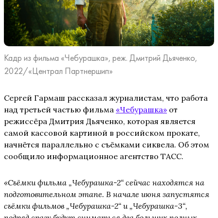
Кадр из фильма «Чебурашка», реж. Дмитрий Дьяченко,
2022/«Централ Партнершип»
Сергей Гармаш рассказал журналистам, что работа
над третьей частью фильма
«Чебурашка»
от
режиссёра Дмитрия Дьяченко, которая является
самой кассовой картиной в российском прокате,
начнётся параллельно с съёмками сиквела. Об этом
сообщило информационное агентство ТАСС.
«Съёмки фильма „Чебурашка-2“ сейчас находятся на
подготовительном этапе. В начале июня запустятся
съёмки фильмов „Чебурашка-2“ и „Чебурашка-3“,
подряд сразу будут сниматься два больших полных