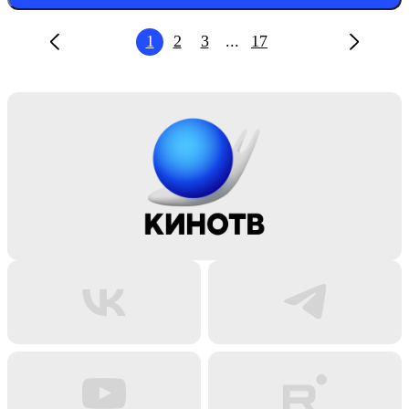
1
2
3
...
17