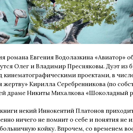
я романа Евгения Водолазкина «Авиатор» о
утся Олег и Владимир Пресняковы. Дуэт из 
д кинематографическими проектами, в числ
 жертву» Кирилла Серебренникова (по собст
ей драме Никиты Михалкова «Шоколадный р
книги некий Иннокентий Платонов приходит в
енно ничего не помнит о себе и понятия не и
 больничную койку. Впрочем, со временем в