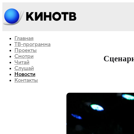
Главная
ТВ-программа
Проекты
Смотри
Сценари
Читай
Слушай
Новости
Контакты