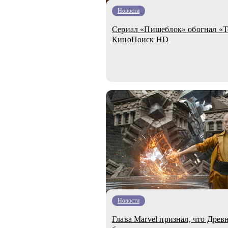
Новости
Сериал «Пищеблок» обогнал «То
КиноПоиcк HD
Новости
Глава Marvel признал, что Дре