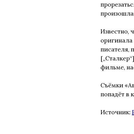
прорезатьс
произошла 
Известно, 
оригинала 
писателя, 
[„Сталкер“
фильме, н
Съёмки «Ав
попадёт в 
Источник: