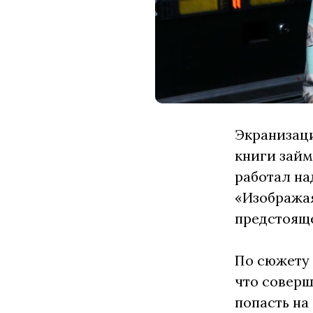
Экранизаци
книги займ
работал на
«Изображая
предстоящ
По сюжету 
что соверш
попасть на