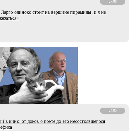
27.08
«Ларго одиноко стоит на вершине пирамиды, и я не
казаться»
24.05
й в кино: от доков о поэте до его несостоявшегося
нефиса