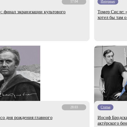
17.04
Интервью
: финал экранизации культового
Томер Сисле: 
хотел бы там о
28.03
Статьи
 со дня рождения главного
Иосиф Бродски
актёрского бе