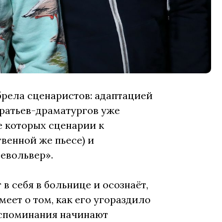
брела сценаристов: адаптацией
братьев-драматургов уже
е которых сценарии к
венной же пьесе) и
евольвер».
 себя в больнице и осознаёт,
меет о том, как его угораздило
оспоминания начинают