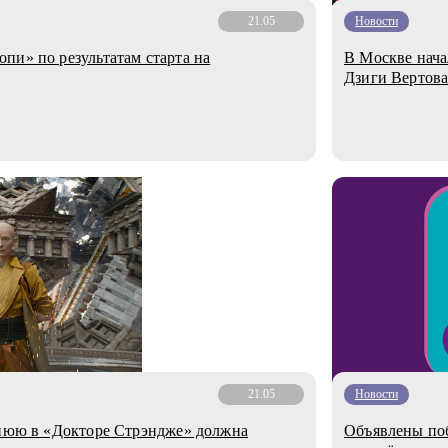
21.05
Новости
пи» по результатам старта на
В Москве нача
Дзиги Вертов
21.05
Новости
внюю в «Докторе Стрэндже» должна
Объявлены поб