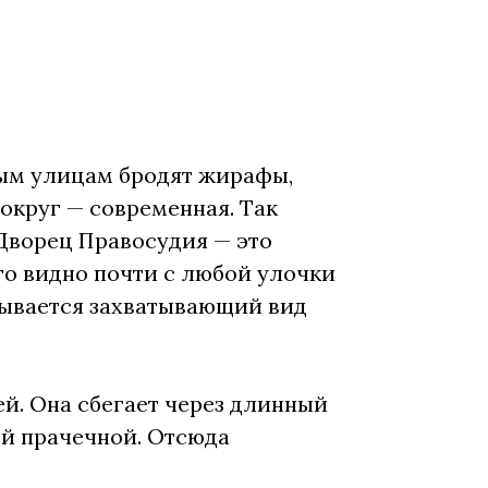
ным улицам бродят жирафы,
вокруг — современная. Так
Дворец Правосудия — это
Его видно почти с любой улочки
рывается захватывающий вид
рей. Она сбегает через длинный
ой прачечной. Отсюда