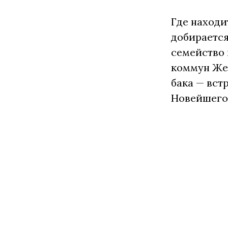
Где находи
добирается
семейство 
коммун Жет
бака — вст
Новейшего 