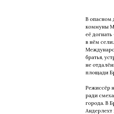
В опасном 
коммуны Мо
её догнать
в нём сели
Международ
братья, ус
не отдалён
площади Бр
Режиссёр н
ради смеха
города. В 
Андерлехт 