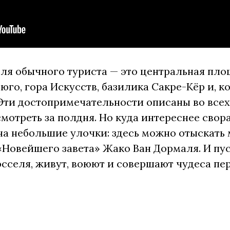
ля обычного туриста — это центральная пло
юго, гора Искусств, базилика Сакре-Кёр и, 
Эти достопримечательности описаны во всех
смотреть за полдня. Но куда интереснее свор
а небольшие улочки: здесь можно отыскать 
«Новейшего завета» Жако Ван Дормаля. И пу
сселя, живут, воюют и совершают чудеса пе