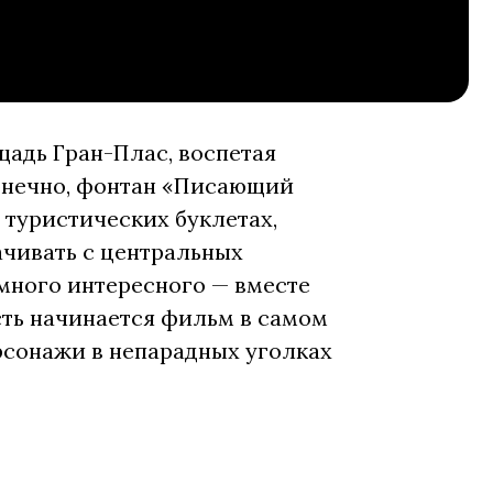
щадь Гран-Плас, воспетая
конечно, фонтан «Писающий
 туристических буклетах,
ачивать с центральных
много интересного — вместе
сть начинается фильм в самом
рсонажи в непарадных уголках