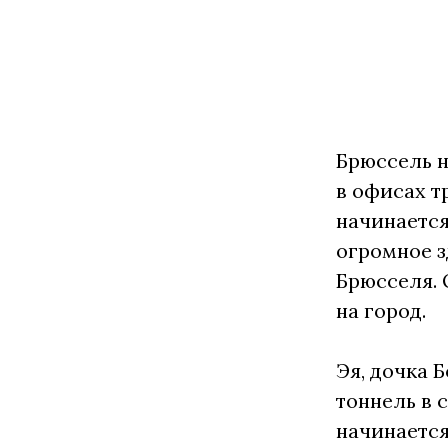
Брюссель н
в офисах т
начинается
огромное з
Брюсселя. 
на город.
Эя, дочка 
тоннель в 
начинается