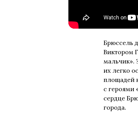
Брюссель д
Виктором Г
мальчик». 
их легко о
площадей н
с героями 
сердце Брю
города.