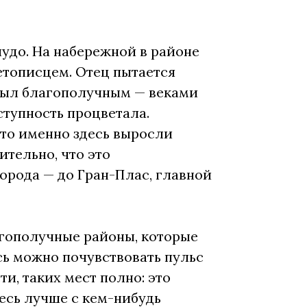
чудо. На набережной в районе
етописцем. Отец пытается
е был благополучным — веками
ступность процветала.
что именно здесь выросли
ительно, что это
города — до Гран-Плас, главной
гополучные районы, которые
сь можно почувствовать пульс
ти, таких мест полно: это
десь лучше с кем-нибудь