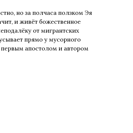
стно, но за полчаса ползком Эя
ачит, и живёт божественное
 неподалёку от мигрантских
усывает прямо у мусорного
м первым апостолом и автором