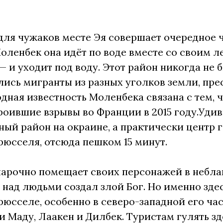
для чужаков месте Эя совершает очередное 
ленбек она идёт по воде вместе со своим л
 — и уходит под воду. Этот район никогда н
лись мигранты из разных уголков земли, пре
ная известность Моленбека связана с тем, 
троившие взрывы во Франции в 2015 году.Удив
ный район на окраине, а практически центр 
юсселя, отсюда пешком 15 минут.
арочно помещает своих персонажей в небла
 над людьми создал злой Бог. Но именно зде
Брюсселе, особенно в северо-западной его час
и Маду, Лаакен и Дилбек. Туристам гулять з