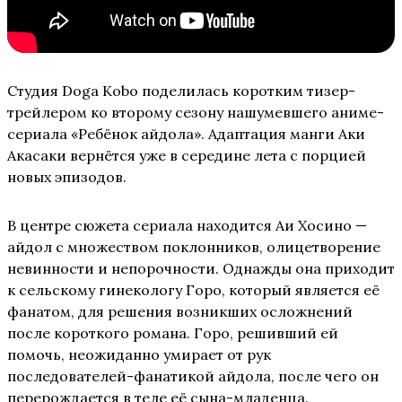
Студия Doga Kobo поделилась коротким тизер-
трейлером ко второму сезону нашумевшего аниме-
сериала «Ребёнок айдола». Адаптация манги Аки
Акасаки вернётся уже в середине лета с порцией
новых эпизодов.
В центре сюжета сериала находится Аи Хосино —
айдол с множеством поклонников, олицетворение
невинности и непорочности. Однажды она приходит
к сельскому гинекологу Горо, который является её
фанатом, для решения возникших осложнений
после короткого романа. Горо, решивший ей
помочь, неожиданно умирает от рук
последователей-фанатикой айдола, после чего он
перерождается в теле её сына-младенца.