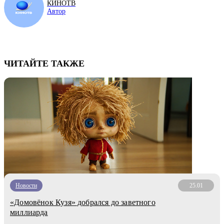
КИНОТВ
Автор
ЧИТАЙТЕ ТАКЖЕ
Новости
25.01
«Домовёнок Кузя» добрался до заветного
миллиарда