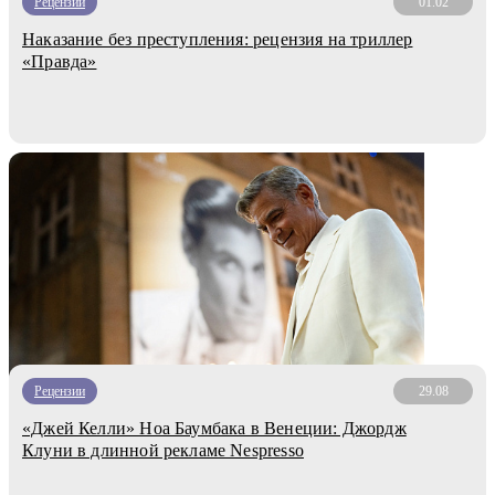
Рецензии
01.02
Наказание без преступления: рецензия на триллер
«Правда»
Рецензии
29.08
«Джей Келли» Ноа Баумбака в Венеции: Джордж
Клуни в длинной рекламе Nespresso