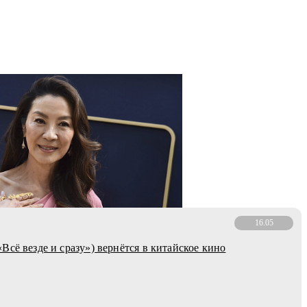
16.05
Всё везде и сразу») вернётся в китайское кино