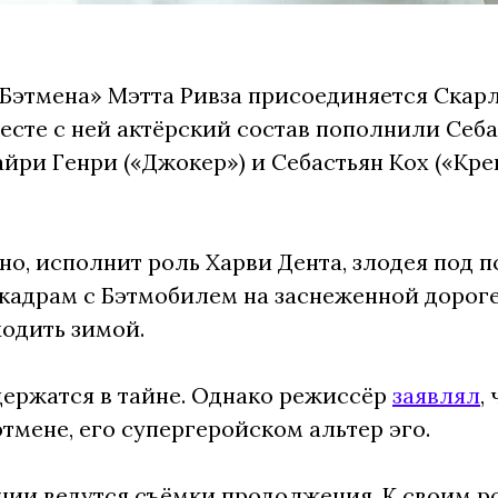
 «Бэтмена» Мэтта Ривза присоединяется Скар
месте с ней актёрский состав пополнили Себа
айри Генри («Джокер») и Себастьян Кох («Кр
о, исполнит роль Харви Дента, злодея под п
 кадрам с Бэтмобилем на заснеженной дороге
ходить зимой.
ержатся в тайне. Однако режиссёр
заявлял
,
этмене, его супергеройском альтер эго.
нии ведутся съёмки продолжения. К своим р