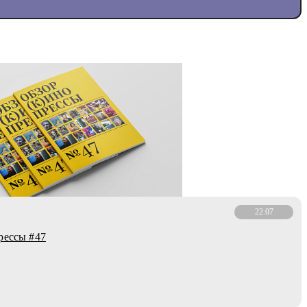
22.07
рессы #47