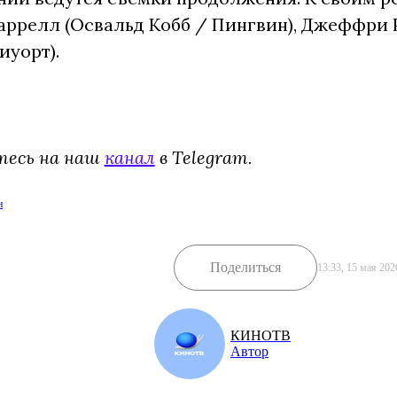
Фаррелл (Освальд Кобб / Пингвин), Джеффри 
иуорт).
тесь на наш
канал
в Telegram.
н
Поделиться
13:33, 15 мая 202
КИНОТВ
Автор