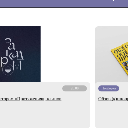
26.08
Подборки
ратором «Притяжения», клипов
Обзор (к)иноп