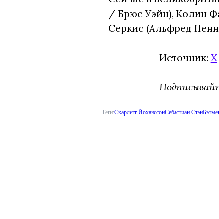
/ Брюс Уэйн), Колин 
Серкис (Альфред Пенн
Источник:
X
Подписывай
Теги:
Скарлетт Йоханссон
Себастиан Стэн
Бэтме