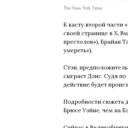
The New York Times
К касту второй части
своей странице в X. В
престолов»), Брайан Т
умереть»).
Стэн, предположительн
сыграет Дэнс. Судя по
действие будет проис
Подробности сюжета д
Брюсе Уэйне, чем на Б
Сейчас в Великобрита