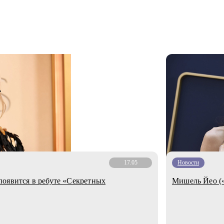
17.05
Новости
оявится в ребуте «Секретных
Мишель Йео («