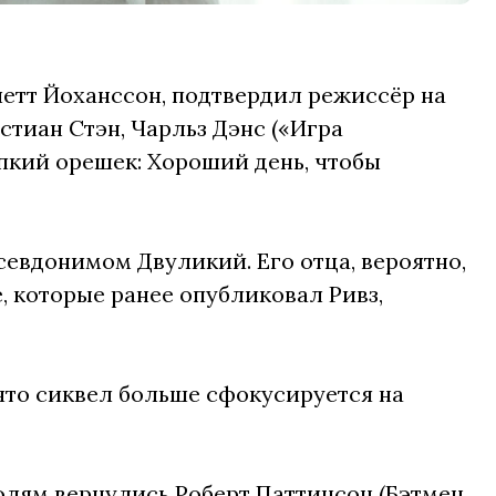
летт Йоханссон, подтвердил режиссёр на
стиан Стэн, Чарльз Дэнс («Игра
епкий орешек: Хороший день, чтобы
севдонимом Двуликий. Его отца, вероятно,
, которые ранее опубликовал Ривз,
 что сиквел больше сфокусируется на
олям вернулись Роберт Паттинсон (Бэтмен