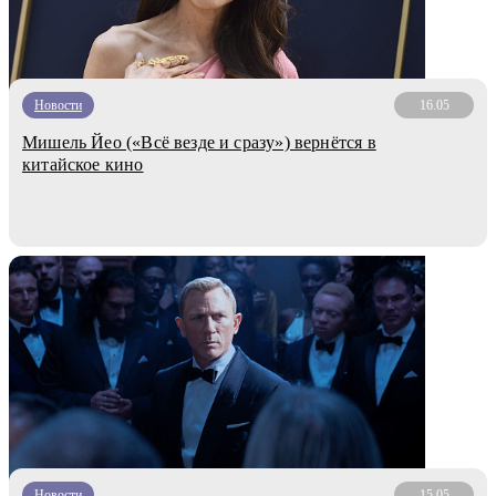
Новости
16.05
Мишель Йео («Всё везде и сразу») вернётся в
китайское кино
Новости
15.05