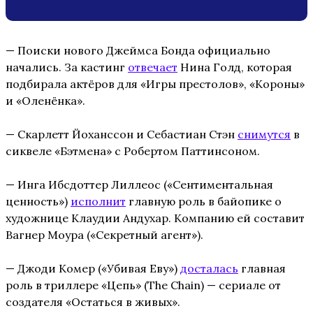
— Поиски нового Джеймса Бонда официально
начались. За кастинг
отвечает
Нина Голд, которая
подбирала актёров для «Игры престолов», «Короны»
и «Оленёнка».
— Скарлетт Йоханссон и Себастиан Стэн
снимутся
в
сиквеле «Бэтмена» с Робертом Паттинсоном.
— Инга Ибсдоттер Лиллеос («Сентиментальная
ценность»)
исполнит
главную роль в байопике о
художнице Клаудии Андухар. Компанию ей составит
Вагнер Моура («Секретный агент»).
— Джоди Комер («Убивая Еву»)
досталась
главная
роль в триллере «Цепь» (The Chain) — сериале от
создателя «Остаться в живых».