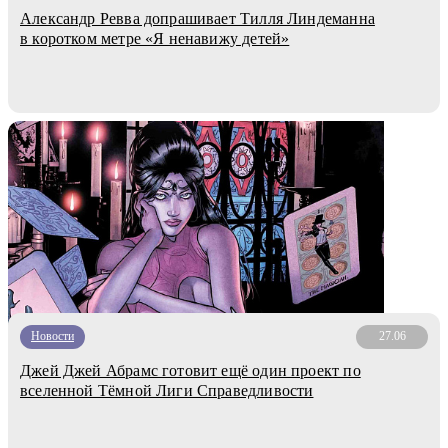
Александр Ревва допрашивает Тилля Линдеманна
в коротком метре «Я ненавижу детей»
Новости
27.06
Джей Джей Абрамс готовит ещё один проект по
вселенной Тёмной Лиги Справедливости