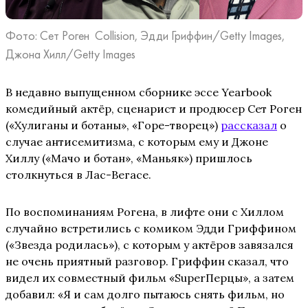
Фото: Сет Роген Collision, Эдди Гриффин/Getty Images,
Джона Хилл/Getty Images
В недавно выпущенном сборнике эссе Yearbook
комедийный актёр, сценарист и продюсер Сет Роген
(«Хулиганы и ботаны», «Горе-творец»)
рассказал
о
случае антисемитизма, с которым ему и Джоне
Хиллу («Мачо и ботан», «Маньяк») пришлось
столкнуться в Лас-Вегасе.
По воспоминаниям Рогена, в лифте они с Хиллом
случайно встретились с комиком Эдди Гриффином
(«Звезда родилась»), с которым у актёров завязался
не очень приятный разговор. Гриффин сказал, что
видел их совместный фильм «SuperПерцы», а затем
добавил: «Я и сам долго пытаюсь снять фильм, но