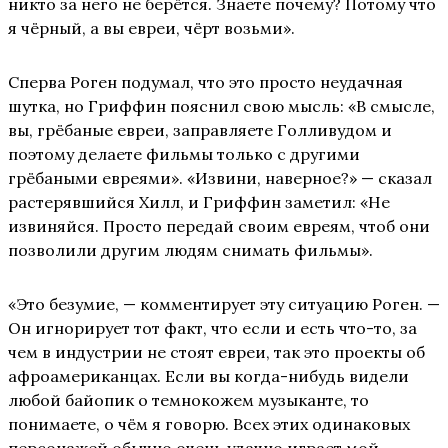
никто за него не берётся. Знаете почему? Потому что
я чёрный, а вы евреи, чёрт возьми».
Сперва Роген подумал, что это просто неудачная
шутка, но Гриффин пояснил свою мысль: «В смысле,
вы, грёбаные евреи, заправляете Голливудом и
поэтому делаете фильмы только с другими
грёбаными евреями». «Извини, наверное?» — сказал
растерявшийся Хилл, и Гриффин заметил: «Не
извиняйся. Просто передай своим евреям, чтоб они
позволили другим людям снимать фильмы».
«Это безумие, — комментирует эту ситуацию Роген. —
Он игнорирует тот факт, что если и есть что-то, за
чем в индустрии не стоят евреи, так это проекты об
афроамериканцах. Если вы когда-нибудь видели
любой байопик о темнокожем музыканте, то
понимаете, о чём я говорю. Всех этих одинаковых
персонажей обычно очень удачно играет мой