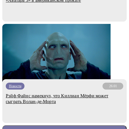
«Аватара 3» в американском прокате
Новости
26.01
Рэйф Файнс намекнул, что Киллиан Мёрфи может
сыграть Волан-де-Морта