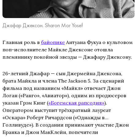
Джафар Джексон. Sharon Mor Yosef
Главная роль в
байопике
Антуана Фукуа о культовом
поп-исполнителе Майкле Джексоне отошла
племяннику покойной звезды — Джафару Джексону.
26-летний Джафар — сын Джермейна Джексона,
брата Майкла и члена The Jackson 5. За сценарий
фильма под названием «Майкл» отвечает Джон
Логан («Ранго», «Авиатор»), одним из продюсеров
указан Грэм Кинг (
«Богемская рапсодия»
).
Оператором выступит трёхкратный лауреат
«Оскара» Роберт Ричардсон («Однажды в…
Голливуде»). В создании принимают участие Джон
Бранка и Джон МакКлейн, попечители