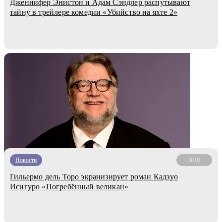
Дженнифер Энистон и Адам Сэндлер распутывают
тайну в трейлере комедии «Убийство на яхте 2»
Новости
30.01
Гильермо дель Торо экранизирует роман Кадзуо
Исигуро «Погребённый великан»