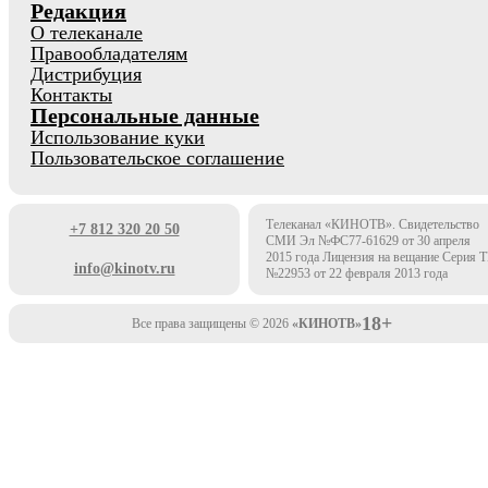
Редакция
О телеканале
Правообладателям
Дистрибуция
Контакты
Персональные данные
Использование куки
Пользовательское соглашение
Телеканал «КИНОТВ». Свидетельство
+7 812 320 20 50
СМИ Эл №ФС77-61629 от 30 апреля
2015 года Лицензия на вещание Серия 
info@kinotv.ru
№22953 от 22 февраля 2013 года
18+
Все права защищены © 2026
«КИНОТВ»