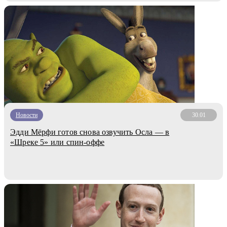
Новости
30.01
Эдди Мёрфи готов снова озвучить Осла — в
«Шреке 5» или спин-оффе