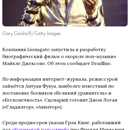
Gary Gershoff/Getty Images
Компания Lionsgate запустила в разработку
биографический фильм о «короле поп-музыки»
Майкле Джексоне. Об этом сообщает Deadline.
По информации интернет-журнала, режиссурой
займётся Антуан Фукуа, наиболее известный по
постановке боевиков «Великий уравнитель» и
«Бесконечность». Сценарий готовит Джон Логан
(«Гладиатор», «Авиатор»).
Среди продюсеров указан Грэм Кинг, работавший
над
«Богемской рапсодией»
про Фредди Меркьюри.