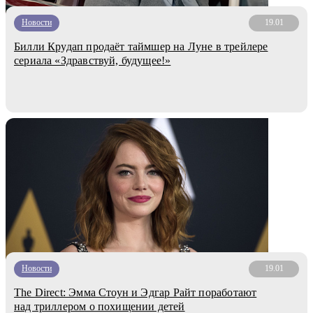
Новости
19.01
Билли Крудап продаёт таймшер на Луне в трейлере
сериала «Здравствуй, будущее!»
Новости
19.01
The Direct: Эмма Стоун и Эдгар Райт поработают
над триллером о похищении детей