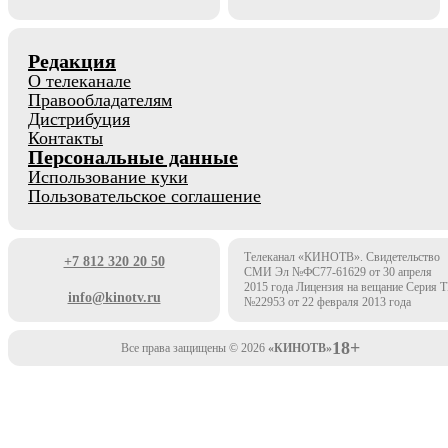
Редакция
О телеканале
Правообладателям
Дистрибуция
Контакты
Персональные данные
Использование куки
Пользовательское соглашение
Телеканал «КИНОТВ». Свидетельство
+7 812 320 20 50
СМИ Эл №ФС77-61629 от 30 апреля
2015 года Лицензия на вещание Серия 
info@kinotv.ru
№22953 от 22 февраля 2013 года
18+
Все права защищены © 2026
«КИНОТВ»