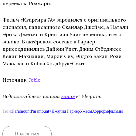
переехала Розмари.
Фильм «Квартира 7А» зародился с оригинального
сценария, написанного Скайлар Джеймс, а Натали
Эрика Джеймс и Кристиан Уайт переписали его
заново. В актёрском составе к Гарнер
присоединились Дайэнн Уист, Джим Стёрджесс,
Кевин Макнэлли, Марли Сиу, Эндрю Бакан, Рози
Макьюэн и Кобна Холдбрук-Смит.
Источник:
Joblo
Подписывайтесь на наш
канал
в Telegram.
Теги:
Paramount
Paramount+
Джулия Гарнер
Ужасы
Хорроры
фильмы
Поделиться