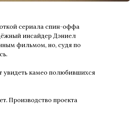
боткой сериала спин-оффа
ёжный инсайдер Дэниел
нным фильмом, но, судя по
сь.
ут увидеть камео полюбившихся
ет. Производство проекта