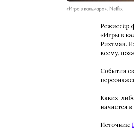
«Игра в кальмара», Netflix
Режиссёр 
«Игры в ка
Рихтман. И
всему, поз
События сю
персонажей
Каких-либо
начнётся в
Источник: