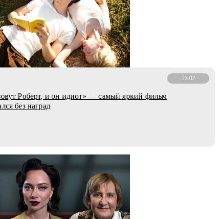
25.02
зовут Роберт, и он идиот» — самый яркий фильм
лся без наград