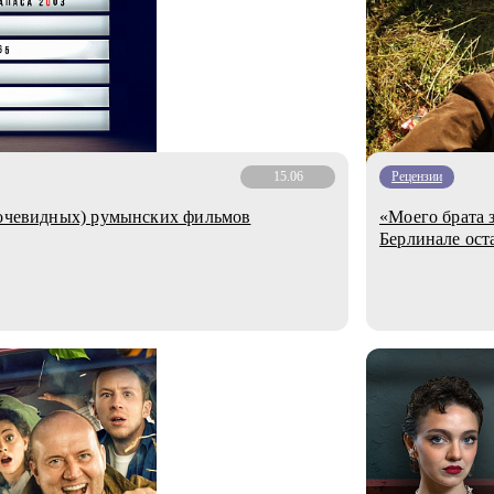
15.06
Рецензии
 очевидных) румынских фильмов
«Моего брата 
Берлинале оста