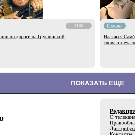
11.02
Интервью
унов по дороге на Грушинский
Настасья Самб
слова отвечаю
ПОКАЗАТЬ ЕЩЕ
Редакци
о
О телекан
Правообла
Дистрибуц
Контакты