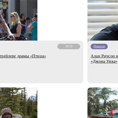
30.10
Новости
 трейлере драмы «Птица»
Алан Ричсон и
«Джона Уика»