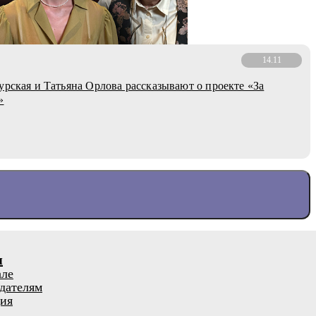
14.11
урская и Татьяна Орлова рассказывают о проекте «За
»
я
але
дателям
ия