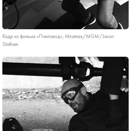
Кадр из фильма «Пчеловод», Miramax/MGM/Jason
Statham