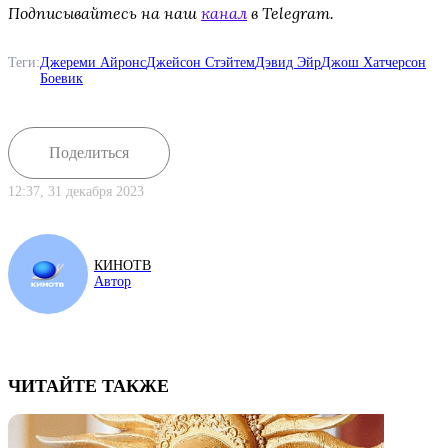
Подписывайтесь на наш
канал
в Telegram.
Теги:
Джереми Айронс
Джейсон Стэйтем
Дэвид Эйр
Джош Хатчерсон
Боевик
Поделиться
12:37, 31 декабря 2023
КИНОТВ
Автор
ЧИТАЙТЕ ТАКЖЕ