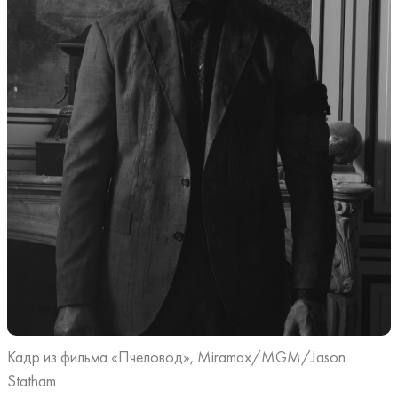
Кадр из фильма «Пчеловод», Miramax/MGM/Jason
Statham