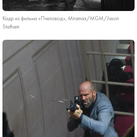
Кадр из фильма «Пчеловод», Miramax/MGM/Jason
Statham