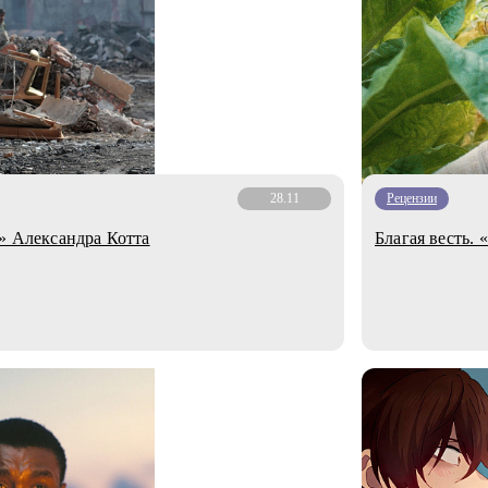
28.11
Рецензии
к» Александра Котта
Благая весть.