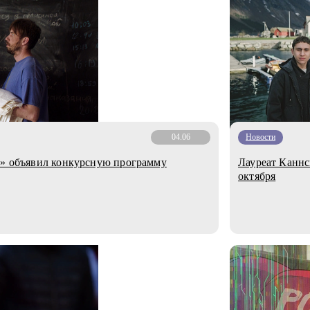
04.06
Новости
т» объявил конкурсную программу
Лауреат Каннс
октября