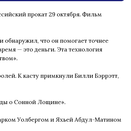
сийский прокат 29 октября. Фильм
и обнаружил, что он помогает точнее
ремя — это деньги. Эта технология
ством».
лей. К касту примкнули Билли Бэррэтт,
нды о Сонной Лощине».
арком Уолбергом и Яхьей Абдул-Матином