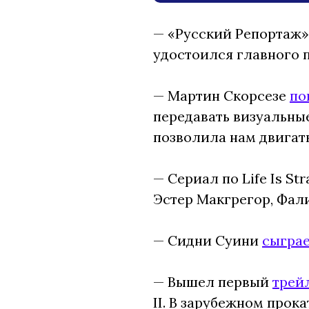
— «Русский Репортаж
удостоился главного 
— Мартин Скорсезе
по
передавать визуальные
позволила нам двигать
— Сериал по Life Is St
Эстер Макгрегор, Фал
— Сидни Суини
сыгра
— Вышел первый
трей
II. В зарубежном прока