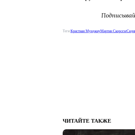
Подписыва
Теги:
Кристиан Мунджиу
Мартин Скорсезе
Сидн
ЧИТАЙТЕ ТАКЖЕ