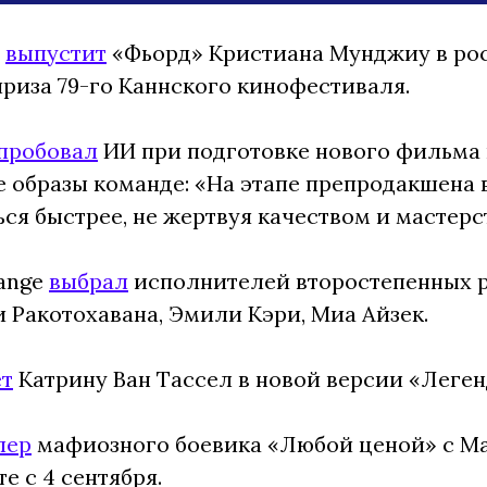
»
выпустит
«Фьорд» Кристиана Мунджиу в рос
приза 79-го Каннского кинофестиваля.
пробовал
ИИ при подготовке нового фильма 
 образы команде: «На этапе препродакшена в
ся быстрее, не жертвуя качеством и мастер
range
выбрал
исполнителей второстепенных ро
и Ракотохавана, Эмили Кэри, Миа Айзек.
ет
Катрину Ван Тассел в новой версии «Леге
лер
мафиозного боевика «Любой ценой» с М
те с 4 сентября.