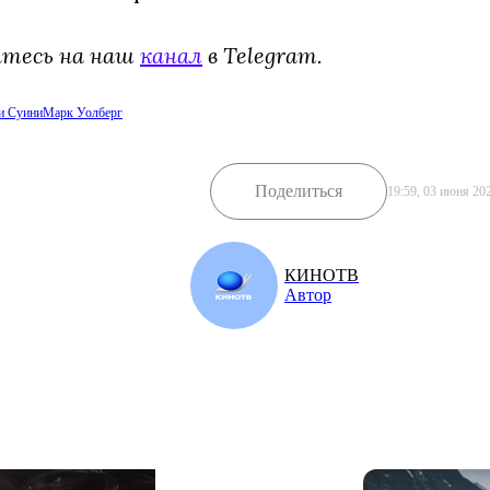
йтесь на наш
канал
в Telegram.
и Суини
Марк Уолберг
Поделиться
19:59, 03 июня 20
КИНОТВ
Автор