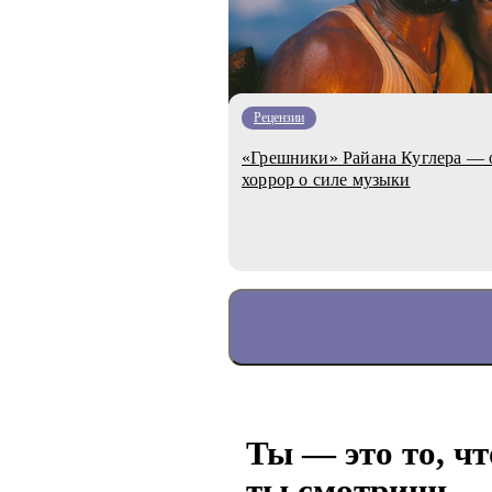
Рецензии
«Грешники» Райана Куглера —
хоррор о силе музыки
Ты — это то, чт
ты смотришь