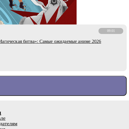
09.01
агическая битва»: Самые ожидаемые аниме 2026
я
але
дателям