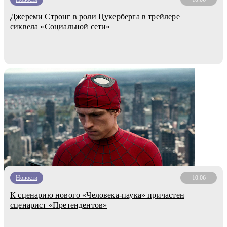
Джереми Стронг в роли Цукерберга в трейлере
сиквела «Социальной сети»
Новости
10.06
К сценарию нового «Человека-паука» причастен
сценарист «Претендентов»