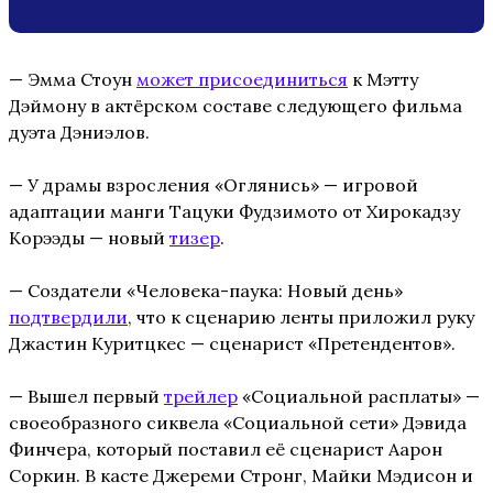
— Эмма Стоун
может присоединиться
к Мэтту
Дэймону в актёрском составе следующего фильма
дуэта Дэниэлов.
— У драмы взросления «Оглянись» — игровой
адаптации манги Тацуки Фудзимото от Хирокадзу
Корээды — новый
тизер
.
— Создатели «Человека-паука: Новый день»
подтвердили
, что к сценарию ленты приложил руку
Джастин Куритцкес — сценарист «Претендентов».
— Вышел первый
трейлер
«Социальной расплаты» —
своеобразного сиквела «Социальной сети» Дэвида
Финчера, который поставил её сценарист Аарон
Соркин. В касте Джереми Стронг, Майки Мэдисон и