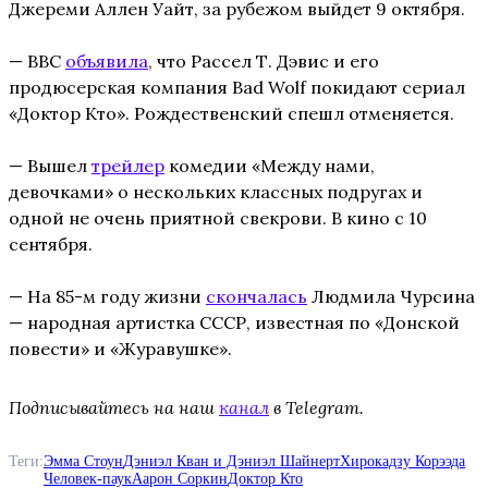
Джереми Аллен Уайт, за рубежом выйдет 9 октября.
— BBC
объявила
, что Рассел Т. Дэвис и его
продюсерская компания Bad Wolf покидают сериал
«Доктор Кто». Рождественский спешл отменяется.
— Вышел
трейлер
комедии «Между нами,
девочками» о нескольких классных подругах и
одной не очень приятной свекрови. В кино с 10
сентября.
— На 85-м году жизни
скончалась
Людмила Чурсина
— народная артистка СССР, известная по «Донской
повести» и «Журавушке».
Подписывайтесь на наш
канал
в Telegram.
Теги:
Эмма Стоун
Дэниэл Кван и Дэниэл Шайнерт
Хирокадзу Корээда
Человек-паук
Аарон Соркин
Доктор Кто