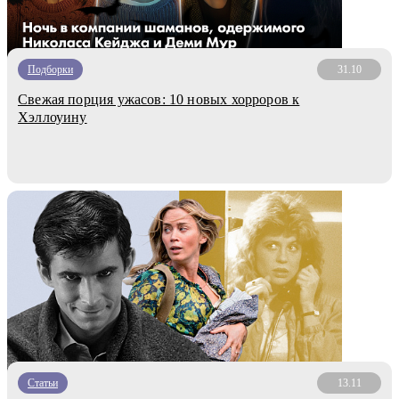
Подборки
31.10
Свежая порция ужасов: 10 новых хорроров к
Хэллоуину
Статьи
13.11