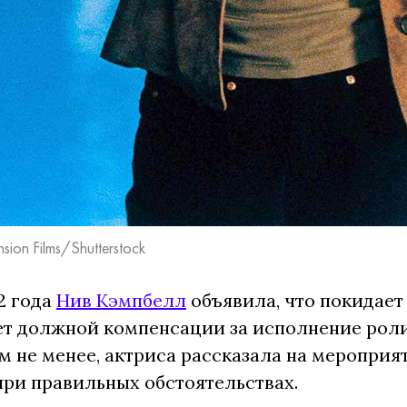
ion Films/Shutterstock
2 года
Нив Кэмпбелл
объявила, что покидае
ет должной компенсации за исполнение рол
м не менее, актриса рассказала на мероприя
при правильных обстоятельствах.