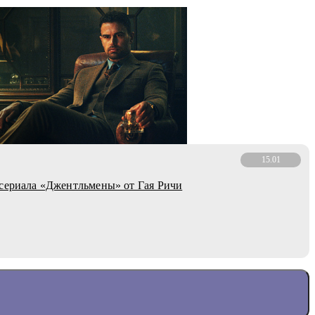
15.01
сериала «Джентльмены» от Гая Ричи