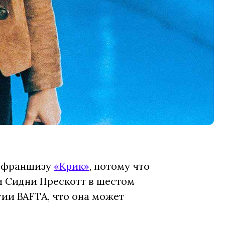
т франшизу
«Крик»
, потому что
и Сидни Прескотт в шестом
тии BAFTA, что она может