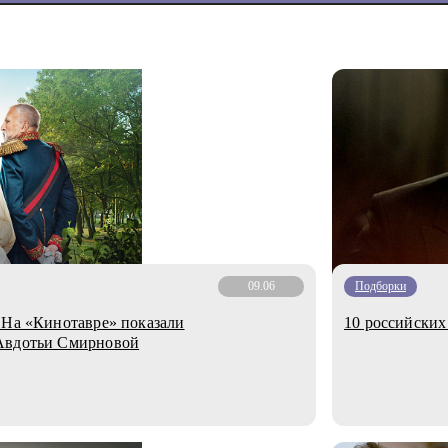
09.06
Подборки
 На «Кинотавре» показали
10 российских
 Авдотьи Смирновой