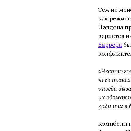
Тем не мен
как режис
Лэндона пр
вернётся и
Баррера
бы
конфликте
«Честно гов
чего проис
иногда быв
их обожают
ради них я
Кэмпбелл п