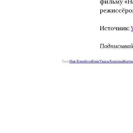
фильму «На
режиссёро
Источник:
Подписыва
Теги:
Нив Кэмпбелл
Крик
Ужасы
Хорроры
Кортн