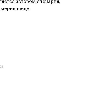
ляется автором сценария,
Американец».
024