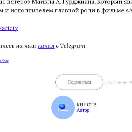
с пятеро» Майкла А. Гурджиана, который яв
м и исполнителем главной роли в фильме «
Variety
йтесь на наш
канал
в Telegram.
и Кокс
Поделиться
12:26, 16 января 2
КИНОТВ
Автор