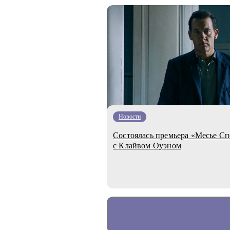
Новости
Состоялась премьера «Месье С
с Клайвом Оуэном