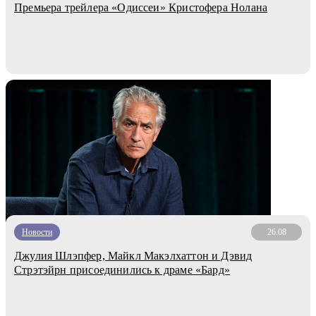
Премьера трейлера «Одиссеи» Кристофера Нолана
Новости
26.08
Джулия Шлэпфер, Майкл Макэлхаттон и Дэвид
Стрэтэйрн присоединились к драме «Бард»