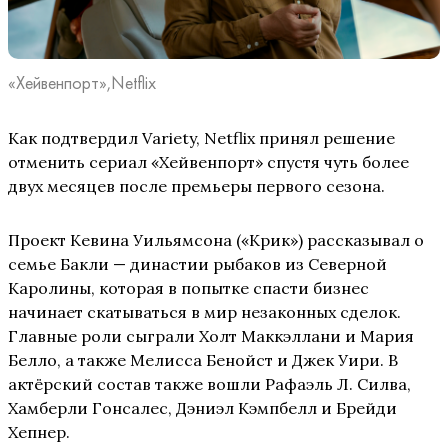
«Хейвенпорт»,Netflix
Как подтвердил Variety, Netflix принял решение
отменить сериал «Хейвенпорт» спустя чуть более
двух месяцев после премьеры первого сезона.
Проект Кевина Уильямсона («Крик») рассказывал о
семье Бакли — династии рыбаков из Северной
Каролины, которая в попытке спасти бизнес
начинает скатываться в мир незаконных сделок.
Главные роли сыграли Холт Маккэллани и Мария
Белло, а также Мелисса Бенойст и Джек Уири. В
актёрский состав также вошли Рафаэль Л. Силва,
Хамберли Гонсалес, Дэниэл Кэмпбелл и Брейди
Хепнер.