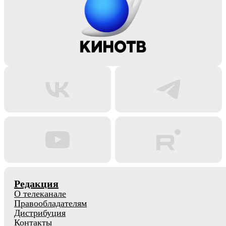
Редакция
О телеканале
Правообладателям
Дистрибуция
Контакты