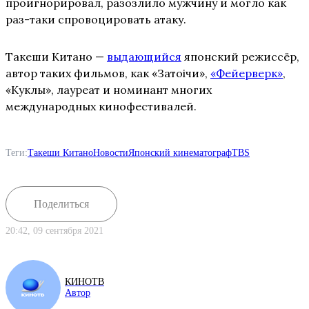
проигнорировал, разозлило мужчину и могло как
раз-таки спровоцировать атаку.
Такеши Китано —
выдающийся
японский режиссёр,
автор таких фильмов, как «Затоiчи»,
«Фейерверк»
,
«Куклы», лауреат и номинант многих
международных кинофестивалей.
Теги:
Такеши Китано
Новости
Японский кинематограф
TBS
Поделиться
20:42, 09 сентября 2021
КИНОТВ
Автор