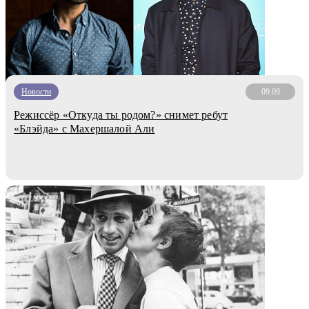
Новости
09.09
Режиссёр «Откуда ты родом?» снимет ребут
«Блэйда» с Махершалой Али