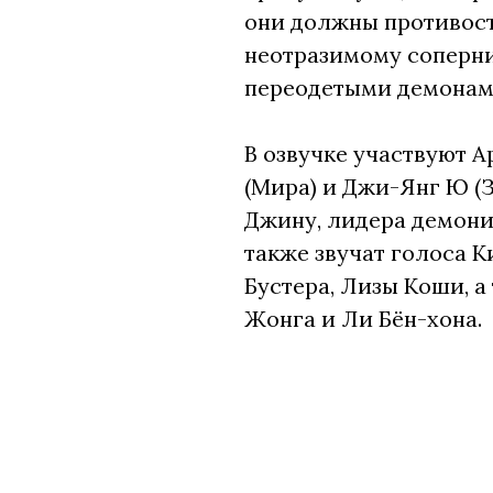
они должны противост
неотразимому соперн
переодетыми демонам
В озвучке участвуют А
(Мира) и Джи-Янг Ю (З
Джину, лидера демони
также звучат голоса 
Бустера, Лизы Коши, а
Жонга и Ли Бён-хона.