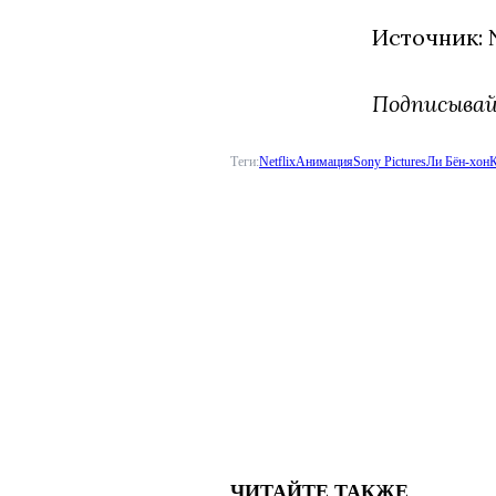
Источник: N
Подписыва
Теги:
Netflix
Анимация
Sony Pictures
Ли Бён-хон
ЧИТАЙТЕ ТАКЖЕ