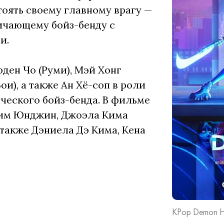
оять своему главному врагу —
ичающему бойз-бенду с
и.
рден Чо (Руми), Мэй Хонг
ои), а также Ан Хё-соп в роли
ческого бойз-бенда. В фильме
Ким Юнджин, Джоэла Кима
 также Дэниела Дэ Кима, Кена
KPop Demon Hu