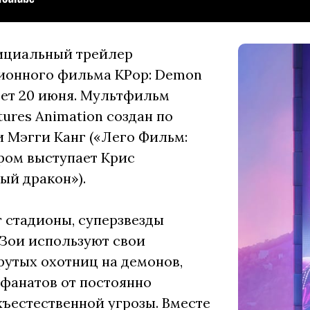
фициальный трейлер
ионного фильма KPop: Demon
дет 20 июня. Мультфильм
tures Animation создан по
 Мэгги Канг («Лего Фильм:
ёром выступает Крис
ый дракон»).
т стадионы, суперзвезды
 Зои используют свои
рутых охотниц на демонов,
 фанатов от постоянно
ъестественной угрозы. Вместе