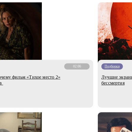
02.06
Подборки
очему фильм «Тихое место 2»
Лучшие экрани
ов
бессмертия