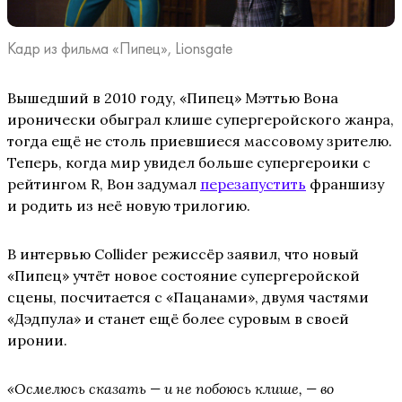
Кадр из фильма «Пипец», Lionsgate
Вышедший в 2010 году, «Пипец» Мэттью Вона
иронически обыграл клише супергеройского жанра,
тогда ещё не столь приевшиеся массовому зрителю.
Теперь, когда мир увидел больше супергероики с
рейтингом R, Вон задумал
перезапустить
франшизу
и родить из неё новую трилогию.
В интервью Collider режиссёр заявил, что новый
«Пипец» учтёт новое состояние супергеройской
сцены, посчитается с «Пацанами», двумя частями
«Дэдпула» и станет ещё более суровым в своей
иронии.
«Осмелюсь сказать — и не побоюсь клише, — во