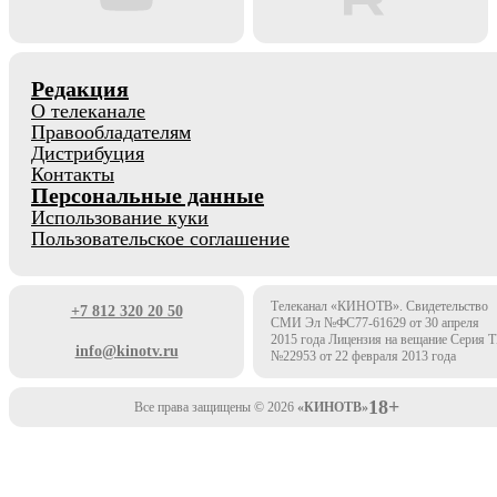
Редакция
О телеканале
Правообладателям
Дистрибуция
Контакты
Персональные данные
Использование куки
Пользовательское соглашение
Телеканал «КИНОТВ». Свидетельство
+7 812 320 20 50
СМИ Эл №ФС77-61629 от 30 апреля
2015 года Лицензия на вещание Серия 
info@kinotv.ru
№22953 от 22 февраля 2013 года
18+
Все права защищены © 2026
«КИНОТВ»