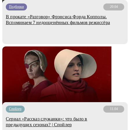
Подборки
20.04
В прокате «Разговор» Фрэнсиса Форда Копполы.
Вспоминаем 7 недооценённых фильмов режиссёра
Cпойлер
11.04
Сериал «Рассказ служанки»: что было в
предыдущих сезонах? | Спойлер