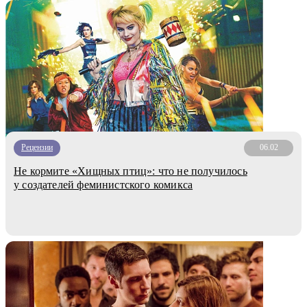
Рецензии
06.02
Не кормите «Хищных птиц»: что не получилось
у создателей феминистского комикса