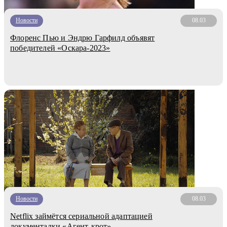
Новости
08.03
Флоренс Пью и Эндрю Гарфилд объявят
победителей «Оскара-2023»
Новости
08.03
Netflix займётся сериальной адаптацией
документалки «Агент-крот»