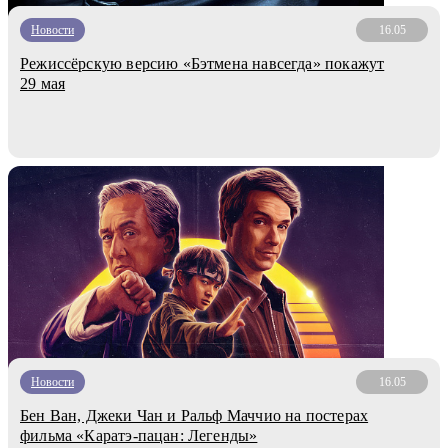
Новости
16.05
Режиссёрскую версию «Бэтмена навсегда» покажут
29 мая
Новости
16.05
Бен Ван, Джеки Чан и Ральф Маччио на постерах
фильма «Каратэ-пацан: Легенды»