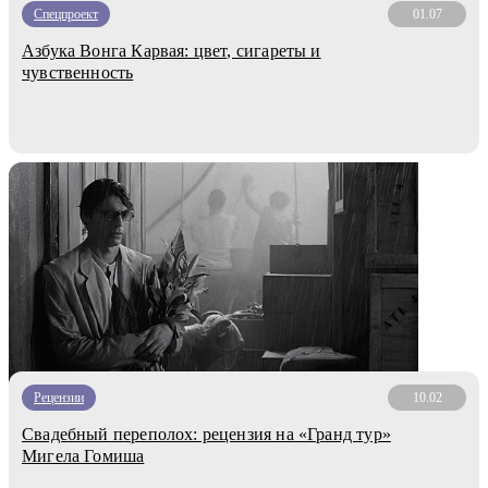
Спецпроект
01.07
Азбука Вонга Карвая: цвет, сигареты и
чувственность
Рецензии
10.02
Свадебный переполох: рецензия на «Гранд тур»
Мигела Гомиша