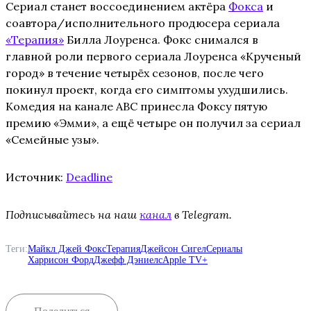
Сериал станет воссоединением актёра
Фокса
и
соавтора/исполнительного продюсера сериала
«Терапия»
Билла Лоуренса. Фокс снимался в
главной роли первого сериала Лоуренса «Крученый
город» в течение четырёх сезонов, после чего
покинул проект, когда его симптомы ухудшились.
Комедия на канале ABC принесла Фоксу пятую
премию «Эмми», а ещё четыре он получил за сериал
«Семейные узы».
Источник:
Deadline
Подписывайтесь на наш
канал
в Telegram.
Теги:
Майкл Джей Фокс
Терапия
Джейсон Сигел
Сериалы
Харрисон Форд
Джефф Дэниелс
Apple TV+