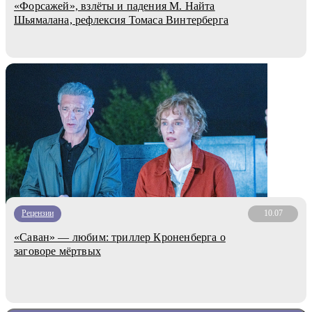
«Форсажей», взлёты и падения М. Найта
Шьямалана, рефлексия Томаса Винтерберга
Рецензии
10.07
«Саван» — любим: триллер Кроненберга о
заговоре мёртвых