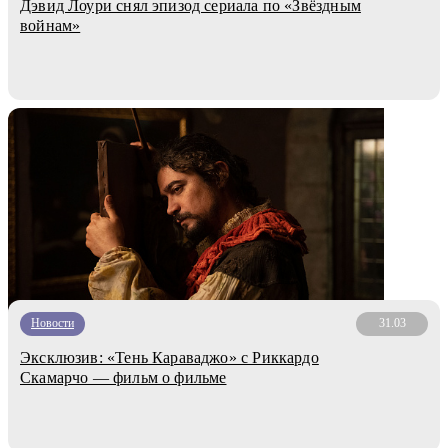
Дэвид Лоури снял эпизод сериала по «Звёздным
войнам»
Новости
31.03
Эксклюзив: «Тень Караваджо» с Риккардо
Скамарчо — фильм о фильме