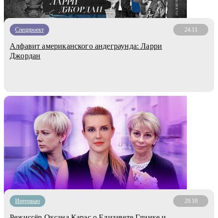
Спецпроект
24.11
Алфавит американского андеграунда: Ларри
Джордан
Интервью
29.10
Режиссёр Оксана Карас о Елизавете Глинке и