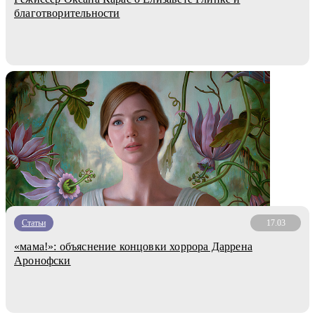
благотворительности
Статьи
17.03
«мама!»: объяснение концовки хоррора Даррена
Аронофски